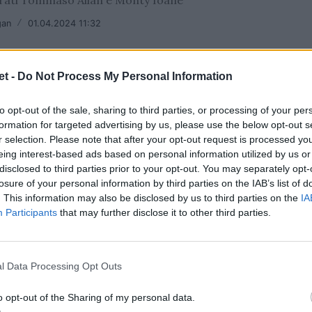
gan
/
01.04.2024 11:32
t -
Do Not Process My Personal Information
to opt-out of the sale, sharing to third parties, or processing of your per
formation for targeted advertising by us, please use the below opt-out s
r selection. Please note that after your opt-out request is processed y
Allan miglior marcatore a Perpignan,
eing interest-based ads based on personal information utilized by us or
disclosed to third parties prior to your opt-out. You may separately opt-
urri in campo in Francia
losure of your personal information by third parties on the IAB’s list of
lan segna altri 12 punti, è primo a 123
. This information may also be disclosed by us to third parties on the
IA
Participants
that may further disclose it to other third parties.
/
04.03.2024 00:13
l Data Processing Opt Outs
t to coast di Peniasi Dakuwaqa in Racing
o opt-out of the Sharing of my personal data.