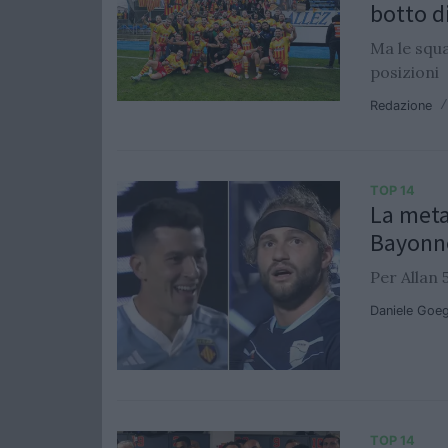
botto d
Ma le squa
posizioni
Redazione
TOP 14
La meta
Bayonn
Per Allan 
Daniele Goe
TOP 14