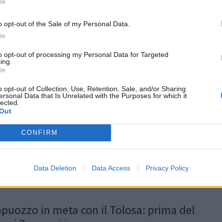
In
ade Français [VIDEO]
di meta dell'ala dello Stade nel derby di Parigi
o opt-out of the Sale of my Personal Data.
In
gan
/
27.02.2024 01:52
to opt-out of processing my Personal Data for Targeted
ing.
In
o opt-out of Collection, Use, Retention, Sale, and/or Sharing
 della vittoria di Ange Capuozzo in
ersonal Data that Is Unrelated with the Purposes for which it
lected.
92 - Tolosa [VIDEO]
Out
ella performance del trequarti dell'Italia, il 6
CONFIRM
o attende
gan
/
29.01.2024 22:36
Data Deletion
Data Access
Privacy Policy
puozzo in meta con il Tolosa: prima del