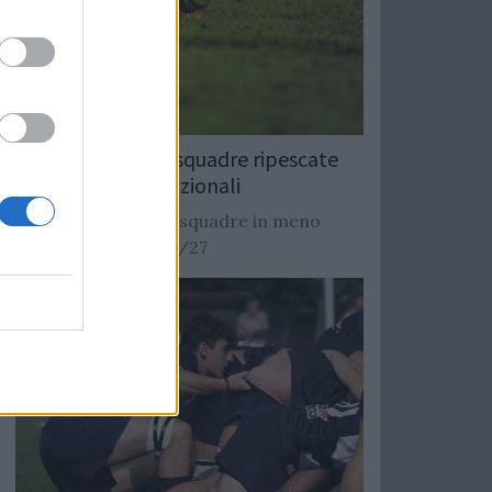
Rugby: Record di squadre ripescate
nei campionati nazionali
Si stimano oltre 20 squadre in meno
dalla stagione 2026/27