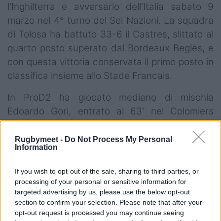
l'Inghilterra e avversario dell'Italia sabato 9
marzo nel 4° turno del Sei Nazioni. La squadra
di Tolosa ha battuto 33-6 il Castres, slittato al
quarto posto superato dal Bordeaux Beglès, e
con questa vittoria conservata il primo posto in
classifica insieme allo Stade Francais.
In ProD2 ha giocato mediano di mischia
Edoardo Gori, entrato al 63' nel Colomiers
sconfitto 27-18 in casa del Provence. Non ha
giocato Joshua Furno nel Dax.
Rugbymeet -
Do Not Process My Personal
Information
If you wish to opt-out of the sale, sharing to third parties, or
processing of your personal or sensitive information for
targeted advertising by us, please use the below opt-out
section to confirm your selection. Please note that after your
opt-out request is processed you may continue seeing