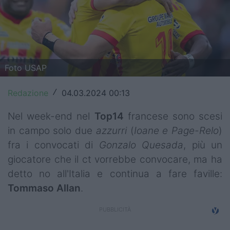
Top14
Premiership
Champions Cup
Foto USAP
Challenge Cup
Redazione
04.03.2024 00:13
/
World Rugby
Nel week-end nel
Top14
francese sono scesi
Rugby World Cup
in campo solo due
azzurri
(
Ioane e Page-Relo
)
fra i convocati di
Gonzalo Quesada
, più un
Super Rugby
giocatore che il ct vorrebbe convocare, ma ha
Rugby in TV
detto no all'Italia e continua a fare faville:
Tommaso Allan
.
Mercato
Serie A Elite