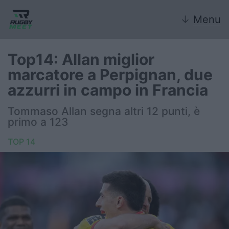
↓
Menu
Top14: Allan miglior
marcatore a Perpignan, due
Nazionale
azzurri in campo in Francia
Nazionali giovanili
Tommaso Allan segna altri 12 punti, è
primo a 123
Rugby Sevens
TOP 14
FIR
Internazionale
6 Nazioni
United Rugby Championship