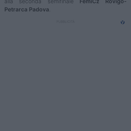
alla seconda semifinale
FemiCz Rovigo-
Campionati
Petrarca Padova
.
Serie A
Serie B
Serie C
Femminile
Giovanili
Coppa Italia
Minirugby
Eventi
Top10