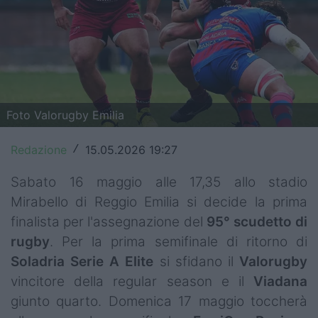
Top14
Premiership
Champions Cup
Challenge Cup
Foto Valorugby Emilia
World Rugby
Redazione
15.05.2026 19:27
/
Rugby World Cup
Sabato 16 maggio alle 17,35 allo stadio
Mirabello di Reggio Emilia si decide la prima
Super Rugby
finalista per l'assegnazione del
95° scudetto di
Rugby in TV
rugby
. Per la prima semifinale di ritorno di
Soladria Serie A Elite
si sfidano il
Valorugby
Mercato
vincitore della regular season e il
Viadana
Serie A Elite
giunto quarto. Domenica 17 maggio toccherà