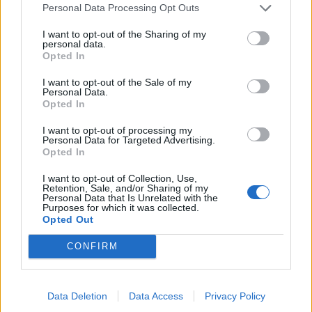
Loretoni, Fernandez Gil, Di Chio, Ceballos,
Personal Data Processing Opt Outs
Zaridze all. Madero
I want to opt-out of the Sharing of my
personal data.
Opted In
Arbitro: Filippo Russo (Treviso)
I want to opt-out of the Sale of my
Personal Data.
Opted In
I want to opt-out of processing my
Personal Data for Targeted Advertising.
Opted In
I want to opt-out of Collection, Use,
Retention, Sale, and/or Sharing of my
Personal Data that Is Unrelated with the
Purposes for which it was collected.
Opted Out
CONFIRM
Data Deletion
Data Access
Privacy Policy