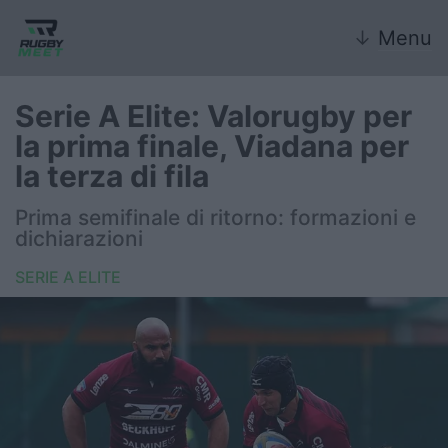
↓
Menu
Serie A Elite: Valorugby per
la prima finale, Viadana per
Nazionale
la terza di fila
Nazionali giovanili
Prima semifinale di ritorno: formazioni e
dichiarazioni
Rugby Sevens
SERIE A ELITE
FIR
Internazionale
6 Nazioni
United Rugby Championship