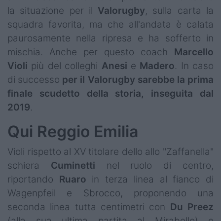
la situazione per il
Valorugby
, sulla carta la
squadra favorita, ma che all'andata è calata
paurosamente nella ripresa e ha sofferto in
mischia. Anche per questo coach
Marcello
Violi
più del colleghi
Anesi
e
Madero
. In caso
di successo
per il
Valorugby
sarebbe
la
prima
finale scudetto della storia, inseguita dal
2019
.
Qui Reggio Emilia
Violi rispetto al XV titolare dello allo "Zaffanella"
schiera
Cuminetti
nel ruolo di centro,
riportando
Ruaro
in terza linea al fianco di
Wagenpfeil e Sbrocco, proponendo una
seconda linea tutta centimetri con
Du Preez
(alla sua ultima partita al Mirabello) e