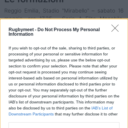
Reggio Emilia, Stadio "Mirabello" – sabato 16
maggio, ore 17.35 - Serie A Elite Maschile,
semifinale ritorno – diretta Rai Sport/RaiPlay
Rugbymeet -
Do Not Process My Personal
Information
Valorugby Emilia
: Brisighella; Bruno, Cuminetti,
Leituala, Colombo; Hugo, Casilio; Ruaro,
If you wish to opt-out of the sale, sharing to third parties, or
processing of your personal or sensitive information for
Wagenpfeil (cap), Sbrocco; Du Preez,
targeted advertising by us, please use the below opt-out
Schinchirimini; D'Amico, Cruz, Brugnara.
section to confirm your selection. Please note that after your
a disposizione: Musajo, Diaz, Favre, Portillo,
opt-out request is processed you may continue seeing
interest-based ads based on personal information utilized by
Roura, Milano, Cuoghi, Bianco all. Violi
us or personal information disclosed to third parties prior to
your opt-out. You may separately opt-out of the further
Rugby Viadana 1970
: Ciardullo; Bronzini,
disclosure of your personal information by third parties on the
Orellana, Jannelli (cap), Ciofani; Ferro, Jelic;
IAB’s list of downstream participants. This information may
Segovia, Colledan, Boschetti; Sommer, Bruni;
also be disclosed by us to third parties on the
IAB’s List of
Downstream Participants
that may further disclose it to other
Oubiña R., Dorronsoro, Oubiña A.a
third parties.
disposizione: Casasola, Mistretta, Caro Saisi,