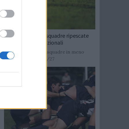
Rugby: Record di squadre ripescate
nei campionati nazionali
Si stimano oltre 20 squadre in meno
dalla stagione 2026/27