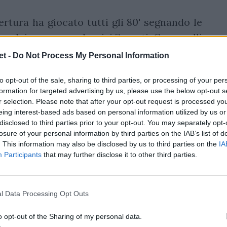
tura ha giocato tutti gli 80' segnando le
 calcio per complessivi 7 punti. Ceccarelli
e destro Nemo Roelofse. Con questa vittoria
t -
Do Not Process My Personal Information
timo posto del Montpellier che significa
to opt-out of the sale, sharing to third parties, or processing of your per
ssifica spareggia invece con la 2ª di ProD2.
formation for targeted advertising by us, please use the below opt-out s
r selection. Please note that after your opt-out request is processed y
 classifica all'11ª giornata si nota come le
eing interest-based ads based on personal information utilized by us or
iani sono tutte nelle posizioni di coda: 9ª
disclosed to third parties prior to your opt-out. You may separately opt-
losure of your personal information by third parties on the IAB’s list of
ise (Mori), 11ª Oyonnax (Odiase), 12ª Lyon
. This information may also be disclosed by us to third parties on the
IA
lan e Ceccarelli), 14ª Montpellier (Garbisi).
Participants
that may further disclose it to other third parties.
n (Capuozzo) 7° e ancora fuori dalla zona
ci. I meglio piazzati sono gli assistenti
l Data Processing Opt Outs
arisse
, al 3° posto con Tolone.
o opt-out of the Sharing of my personal data.