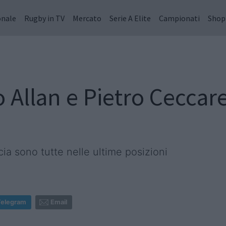
onale
Rugby in TV
Mercato
Serie A Elite
Campionati
Shop
llan e Pietro Ceccarell
cia sono tutte nelle ultime posizioni
Telegram
Email