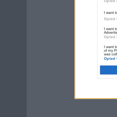
Opted 
I want t
Opted 
I want 
Advertis
Opted 
I want t
of my P
was col
Opted 