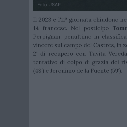
Foto USAP
Il 2023 e l'11ª giornata chiudono n
14
francese. Nel posticipo
Tomm
Perpignan, penultimo in classific
vincere sul campo del Castres, in z
2' di recupero con Tavita Veredam
tentativo di colpo di grazia dei riv
(48') e Jeronimo de la Fuente (59').