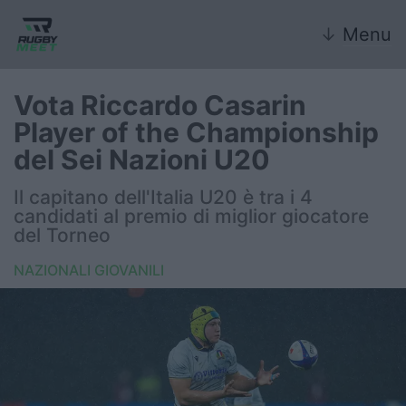
↓
Menu
Vota Riccardo Casarin
Player of the Championship
Nazionale
del Sei Nazioni U20
Nazionali giovanili
Il capitano dell'Italia U20 è tra i 4
candidati al premio di miglior giocatore
Rugby Sevens
del Torneo
NAZIONALI GIOVANILI
FIR
Internazionale
6 Nazioni
United Rugby Championship