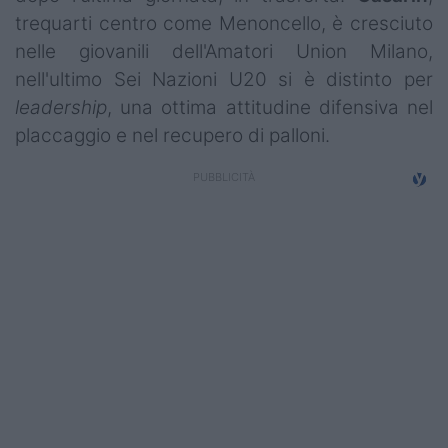
Campionati
trequarti centro come Menoncello, è cresciuto
nelle giovanili dell'Amatori Union Milano,
Serie A
nell'ultimo Sei Nazioni U20 si è distinto per
Serie B
leadership
, una ottima attitudine difensiva nel
placcaggio e nel recupero di palloni.
Serie C
Femminile
Giovanili
Coppa Italia
Minirugby
Eventi
Top10