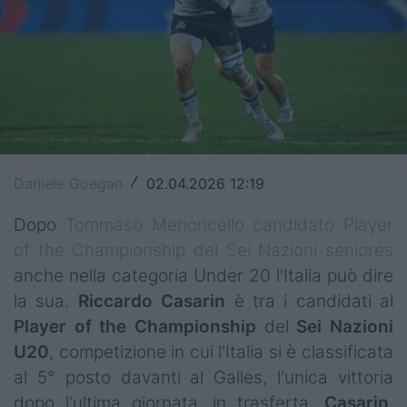
Top14
Premiership
Champions Cup
Challenge Cup
World Rugby
Daniele Goegan
02.04.2026 12:19
/
Rugby World Cup
Dopo
Tommaso Menoncello candidato Player
of the Championship del Sei Nazioni seniores
Super Rugby
anche nella categoria Under 20 l'Italia può dire
la sua.
Riccardo
Casarin
è tra i candidati al
Rugby in TV
Player of the Championship
del
Sei Nazioni
Mercato
U20
, competizione in cui l'Italia si è classificata
al 5° posto davanti al Galles, l'unica vittoria
Serie A Elite
dopo l'ultima giornata, in trasferta.
Casarin
,