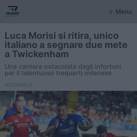
↓
Menu
Luca Morisi si ritira, unico
italiano a segnare due mete
Nazionale
a Twickenham
Nazionali giovanili
Una carriera ostacolata dagli infortuni
per il talentuoso trequarti milanese
Rugby Sevens
NAZIONALE
FIR
Internazionale
6 Nazioni
United Rugby Championship