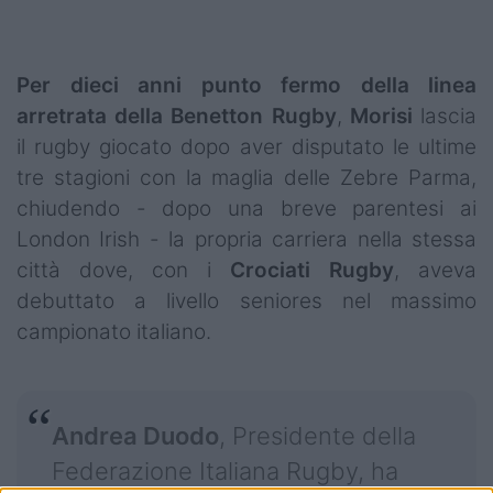
Per dieci anni punto fermo della linea
arretrata della Benetton Rugby
,
Morisi
lascia
il rugby giocato dopo aver disputato le ultime
tre stagioni con la maglia delle Zebre Parma,
chiudendo - dopo una breve parentesi ai
London Irish - la propria carriera nella stessa
città dove, con i
Crociati Rugby
, aveva
debuttato a livello seniores nel massimo
campionato italiano.
Andrea Duodo
, Presidente della
Federazione Italiana Rugby, ha