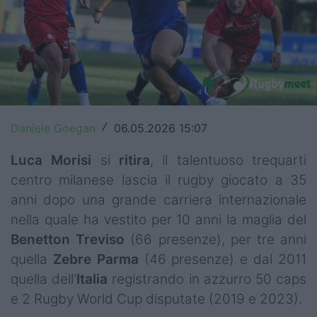
Top14
Premiership
Champions Cup
Challenge Cup
Daniele Goegan
06.05.2026 15:07
/
World Rugby
Luca Morisi
si
ritira
, il talentuoso trequarti
Rugby World Cup
centro milanese lascia il rugby giocato a 35
anni dopo una grande carriera internazionale
Super Rugby
nella quale ha vestito per 10 anni la maglia del
Rugby in TV
Benetton
Treviso
(66 presenze), per tre anni
quella
Zebre
Parma
(46 presenze) e dal 2011
Mercato
quella dell'
Italia
registrando in azzurro 50 caps
e 2 Rugby World Cup disputate (2019 e 2023).
Serie A Elite