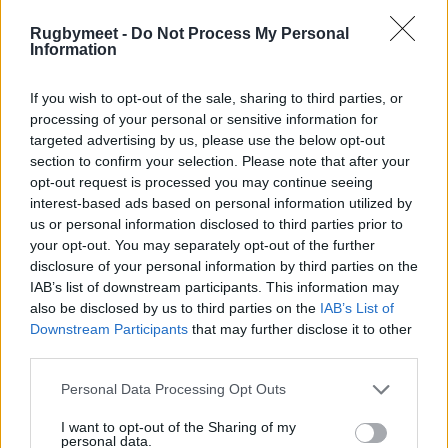
rivolto il ringraziamento del rugby
Rugbymeet -
Do Not Process My Personal
italiano a Morisi: “
Ho visto Luca in
Information
campo molte volte con la
If you wish to opt-out of the sale, sharing to third parties, or
Benetton, l’Italia e più
processing of your personal or sensitive information for
recentemente con le Zebre: ho
targeted advertising by us, please use the below opt-out
section to confirm your selection. Please note that after your
sempre apprezzato, oltre che il
opt-out request is processed you may continue seeing
suo grande talento, la sua
interest-based ads based on personal information utilized by
us or personal information disclosed to third parties prior to
pacatezza e la sua incredibile
your opt-out. You may separately opt-out of the further
resilienza, una qualità che gli ha
disclosure of your personal information by third parties on the
IAB’s list of downstream participants. This information may
permesso di superare una lunga
also be disclosed by us to third parties on the
IAB’s List of
serie di infortuni e di contribuire
Downstream Participants
that may further disclose it to other
third parties.
per oltre dieci anni alla causa
Personal Data Processing Opt Outs
azzurra ed a quella dell’intero
movimento. A nome mio e del
I want to opt-out of the Sharing of my
personal data.