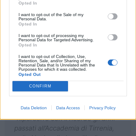
Consiglio Federale auguro a lui ed
Opted In
alla sua splendida famiglia il
I want to opt-out of the Sale of my
Personal Data.
meglio per questa nuova fase
Opted In
della vita che sta per cominciare,
I want to opt-out of processing my
Personal Data for Targeted Advertising.
e so che Luca la interpreterà con
Opted In
lo stesso spirito che ha mostrato
I want to opt-out of Collection, Use,
sul campo e nei momenti in cui è
Retention, Sale, and/or Sharing of my
Personal Data that Is Unrelated with the
Purposes for which it was collected.
dovuto stare lontano da esso”.
Opted Out
CONFIRM
Luca Morisi
ha dichiarato:
Data Deletion
Data Access
Privacy Policy
“
Ripercorro con il ricordo gli anni
passati all’Accademia di Tirrenia,