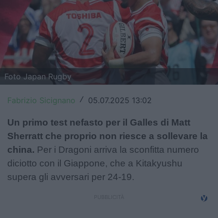
Top14
Premiership
Champions Cup
Foto Japan Rugby
Challenge Cup
World Rugby
Fabrizio Sicignano
05.07.2025 13:02
/
Rugby World Cup
Un primo test nefasto per il Galles di Matt
Sherratt che proprio non riesce a sollevare la
Super Rugby
china.
Per i Dragoni arriva la sconfitta numero
Rugby in TV
diciotto con il Giappone, che a Kitakyushu
supera gli avversari per 24-19.
Mercato
Serie A Elite