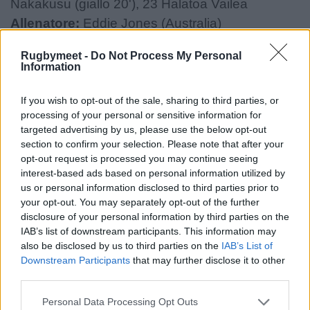
Nakakusu (giallo 20'), 23 Halatoa Vailea
Allenatore:
Eddie Jones (Australia)
Galles:
15 Blair Murray, 14 Tom Rogers, 13
Rugbymeet -
Do Not Process My Personal
Information
Johnny Williams, 12 Ben Thomas, 11 Josh
Adams, 10 Sam Costelow, 9 Kieran Hardy, 8
If you wish to opt-out of the sale, sharing to third parties, or
Taulupe Faletau, 7 Josh Macleod, 6 Alex Mann,
processing of your personal or sensitive information for
targeted advertising by us, please use the below opt-out
5 Teddy Williams, 4 Ben Carter, 3 Keiron
section to confirm your selection. Please note that after your
Assiratti, 2 Dewi Lake (c), 1 Nicky Smith
opt-out request is processed you may continue seeing
Panchina:
16 Liam Belcher, 17 Gareth Thomas,
interest-based ads based on personal information utilized by
us or personal information disclosed to third parties prior to
18 Archie Griffin, 19 James Ratti, 20 Aaron
your opt-out. You may separately opt-out of the further
Wainwright, 21 Tommy Reffell, 22 Rhodri
disclosure of your personal information by third parties on the
Williams, 23 Joe Roberts
IAB’s list of downstream participants. This information may
also be disclosed by us to third parties on the
IAB’s List of
Allenatore:
Matt Sherratt (Inghilterra)
Downstream Participants
that may further disclose it to other
third parties.
Personal Data Processing Opt Outs