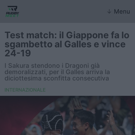
↓
Menu
Test match: il Giappone fa lo
sgambetto al Galles e vince
Nazionale
24-19
Nazionali giovanili
I Sakura stendono i Dragoni già
demoralizzati, per il Galles arriva la
Rugby Sevens
diciottesima sconfitta consecutiva
INTERNAZIONALE
FIR
Internazionale
6 Nazioni
United Rugby Championship