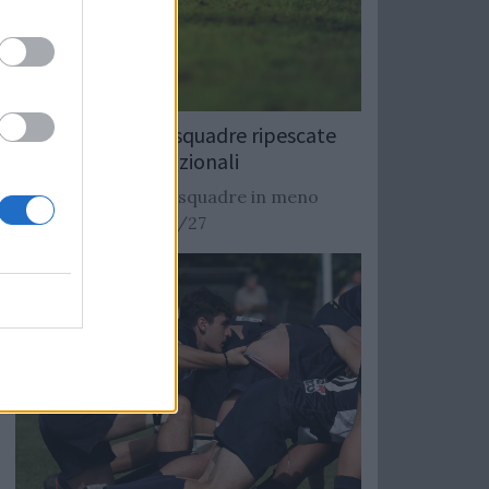
Rugby: Record di squadre ripescate
nei campionati nazionali
Si stimano oltre 20 squadre in meno
dalla stagione 2026/27