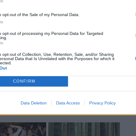
In
o opt-out of the Sale of my Personal Data.
In
to opt-out of processing my Personal Data for Targeted
ing.
In
o opt-out of Collection, Use, Retention, Sale, and/or Sharing
ay e poi contratto con i
ersonal Data that Is Unrelated with the Purposes for which it
lected.
Out
CONFIRM
ha rinnovato il contratto con i
 prossima stagione,
anche
Petaia
ha fatto
l percorso riservato ai giocatori
Data Deletion
Data Access
Privacy Policy
n NFL.