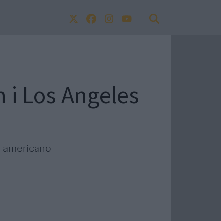
n i Los Angeles
l americano