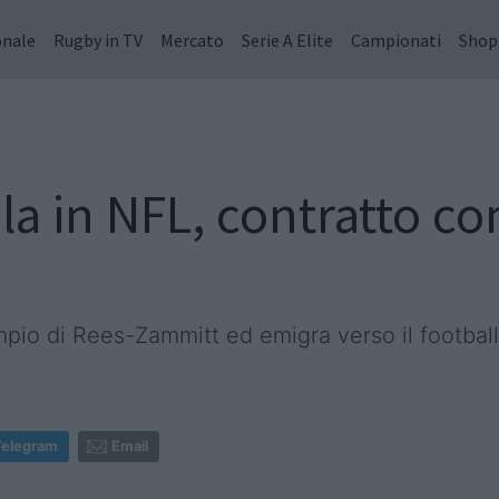
onale
Rugby in TV
Mercato
Serie A Elite
Campionati
Shop
la in NFL, contratto co
empio di Rees-Zammitt ed emigra verso il footbal
Telegram
Email