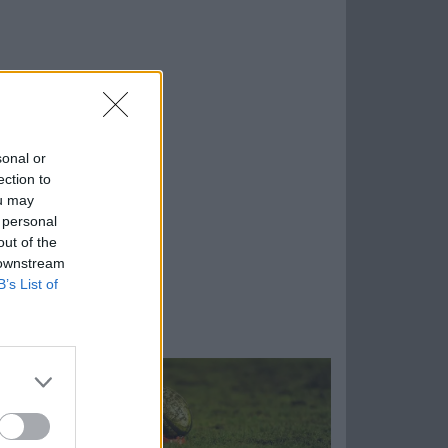
sonal or
ection to
ou may
 personal
out of the
 downstream
B’s List of