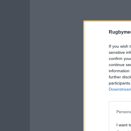
Rugbymee
If you wish 
sensitive in
confirm you
continue se
information 
further disc
participants
Downstream 
Persona
I want t