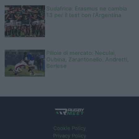
Sudafrica: Erasmus ne cambia
13 per il test con l'Argentina
Pillole di mercato: Neculai,
Oubina, Zarantonello, Andretti,
Berlese
Cookie Policy
Privacy Policy