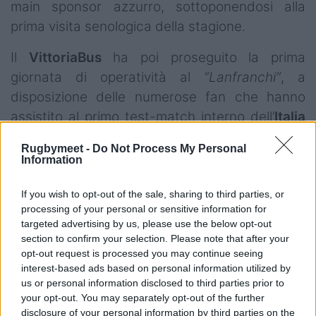
main sponsor azzurro, sottoponendosi alla
prima visita senologica della stagione.
Il
VittoriaBus
ha poi proseguito la prima
giornata di operatività al
“Lanfranchi”
, a
disposizione delle numerose fan che hanno
assistito al primo test-match interno dell’
Italia
Femminile nel Torneo 2026
.
Rugbymeet -
Do Not Process My Personal
Information
If you wish to opt-out of the sale, sharing to third parties, or
processing of your personal or sensitive information for
targeted advertising by us, please use the below opt-out
section to confirm your selection. Please note that after your
opt-out request is processed you may continue seeing
interest-based ads based on personal information utilized by
us or personal information disclosed to third parties prior to
your opt-out. You may separately opt-out of the further
disclosure of your personal information by third parties on the