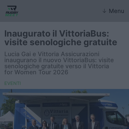
↓
Menu
Inaugurato il VittoriaBus:
visite senologiche gratuite
Nazionale
Lucia Gai e Vittoria Assicurazioni
inaugurano il nuovo VittoriaBus: visite
Nazionali giovanili
senologiche gratuite verso il Vittoria
for Women Tour 2026
Rugby Sevens
EVENTI
FIR
Internazionale
6 Nazioni
United Rugby Championship