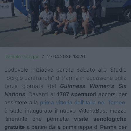
Top14
Premiership
Champions Cup
Challenge Cup
Daniele Goegan
27.04.2026 18:20
/
World Rugby
Lodevole iniziativa partita sabato allo Stadio
Rugby World Cup
"Sergio Lanfranchi" di Parma in occasione della
Super Rugby
terza giornata del
Guinness Women's Six
Nations
. Davanti ai
4787 spettatori
accorsi per
Rugby in TV
assistere alla
prima vittoria dell'Italia nel Torneo
,
Mercato
è stato inaugurato il nuovo VittoriaBus, mezzo
itinerante che permette
visite senologiche
Serie A Elite
gratuite
a partire dalla prima tappa di Parma per