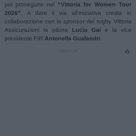
poi proseguire nel
“Vittoria for Women Tour
Campionati
2026”
. A dare il via all'iniziativa creata in
Serie A
collaborazione con lo sponsor del rugby Vittoria
Assicurazioni la pilona
Lucia Gai
e la vice
Serie B
presidente FIR
Antonella
Gualandri
.
Serie C
Femminile
Giovanili
Coppa Italia
Minirugby
Eventi
Top10