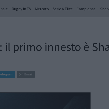
onale
Rugby in TV
Mercato
Serie A Elite
Campionati
Shop
 il primo innesto è Sh
Telegram
Email