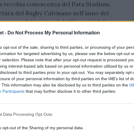
na vecchia conoscenza del Pata Stadium,
tura del Rugby Calvisano nell’anno del
lenatore dei trequarti del Vannes (club
sawai
).
t -
Do Not Process My Personal Information
to opt-out of the sale, sharing to third parties, or processing of your per
formation for targeted advertising by us, please use the below opt-out s
r selection. Please note that after your opt-out request is processed y
eing interest-based ads based on personal information utilized by us or
disclosed to third parties prior to your opt-out. You may separately opt-
losure of your personal information by third parties on the IAB’s list of
. This information may also be disclosed by us to third parties on the
IA
Participants
that may further disclose it to other third parties.
l Data Processing Opt Outs
o opt-out of the Sharing of my personal data.