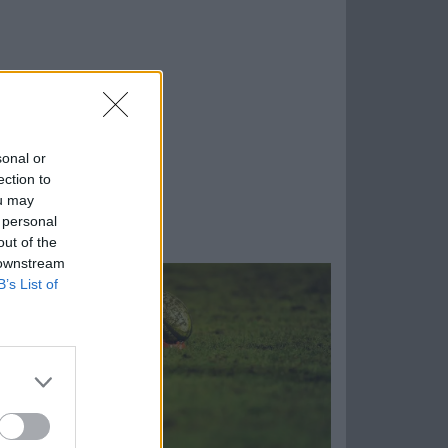
sonal or
ection to
ou may
 personal
out of the
 downstream
B’s List of