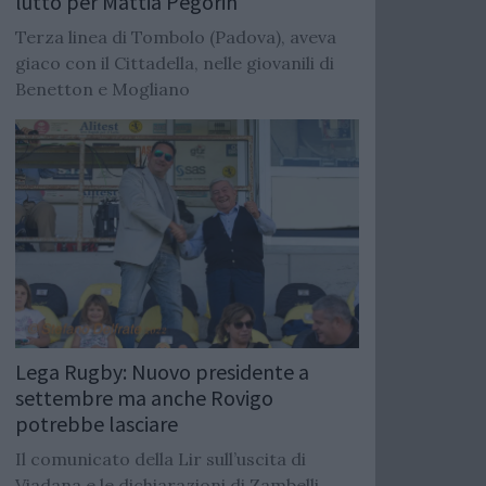
lutto per Mattia Pegorin
Terza linea di Tombolo (Padova), aveva
giaco con il Cittadella, nelle giovanili di
Benetton e Mogliano
Lega Rugby: Nuovo presidente a
settembre ma anche Rovigo
potrebbe lasciare
Il comunicato della Lir sull’uscita di
Viadana e le dichiarazioni di Zambelli