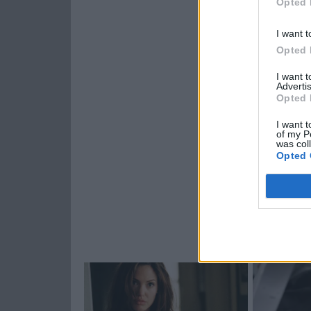
Opted 
I want t
Opted 
I want 
Advertis
Opted 
I want t
of my P
was col
Opted 