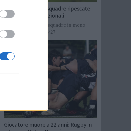
Rugby: Record di squadre ripescate
nei campionati nazionali
Si stimano oltre 20 squadre in meno
dalla stagione 2026/27
Giocatore muore a 22 anni: Rugby in