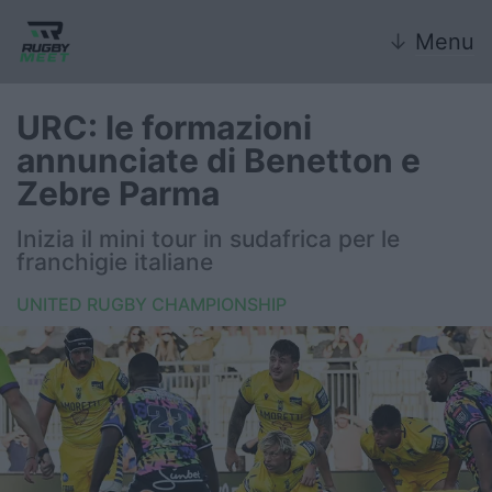
↓
Menu
URC: le formazioni
annunciate di Benetton e
Nazionale
Zebre Parma
Nazionali giovanili
Inizia il mini tour in sudafrica per le
franchigie italiane
Rugby Sevens
UNITED RUGBY CHAMPIONSHIP
FIR
Internazionale
6 Nazioni
United Rugby Championship