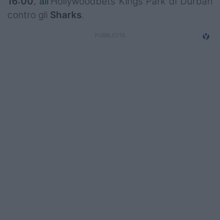
16:00
Hollywoodbets Kings Park di Durban
, all'
Campionati
contro gli
Sharks
.
Serie A
Serie B
Serie C
Femminile
Giovanili
Coppa Italia
Minirugby
Eventi
Top10