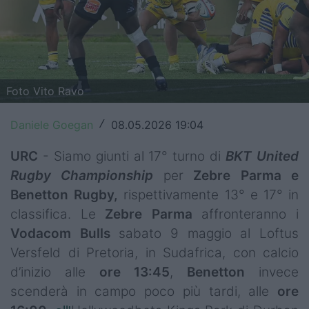
Top14
Premiership
Champions Cup
Foto Vito Ravo
Challenge Cup
Daniele Goegan
08.05.2026 19:04
/
World Rugby
URC
- Siamo giunti al 17° turno di
BKT United
Rugby World Cup
Rugby Championship
per
Zebre Parma e
Benetton Rugby,
rispettivamente 13° e 17° in
Super Rugby
classifica. Le
Zebre
Parma
affronteranno i
Rugby in TV
Vodacom
Bulls
sabato 9 maggio al Loftus
Versfeld di Pretoria, in Sudafrica, con calcio
Mercato
d’inizio alle
ore 13:45
,
Benetton
invece
scenderà in campo poco più tardi,
alle
ore
Serie A Elite