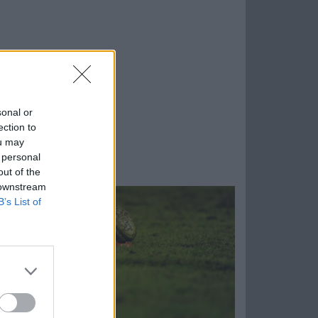
sonal or
ection to
ou may
 personal
out of the
 downstream
B’s List of