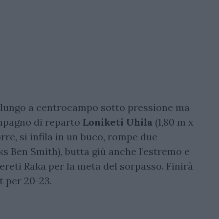
o lungo a centrocampo sotto pressione ma
ompagno di reparto
Loniketi Uhila
(1,80 m x
rre, si infila in un buco, rompe due
acks Ben Smith), butta giù anche l’estremo e
ivereti Raka per la meta del sorpasso. Finirà
t per 20-23.