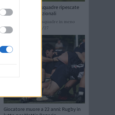
Rugby: Record di squadre ripescate
nei campionati nazionali
Si stimano oltre 20 squadre in meno
dalla stagione 2026/27
Giocatore muore a 22 anni: Rugby in