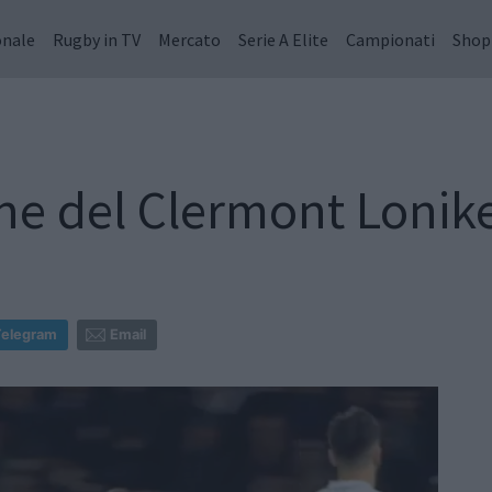
onale
Rugby in TV
Mercato
Serie A Elite
Campionati
Shop
one del Clermont Lonike
Telegram
Email