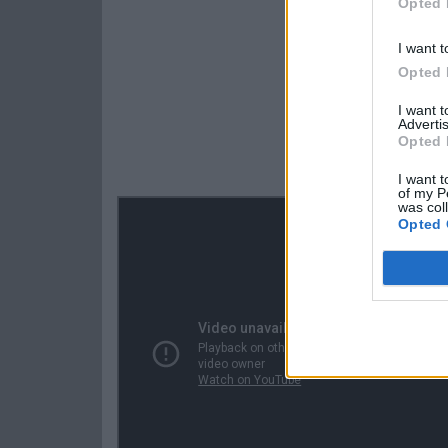
Opted 
I want t
Opted 
I want 
Advertis
Opted 
I want t
of my P
was col
Opted 