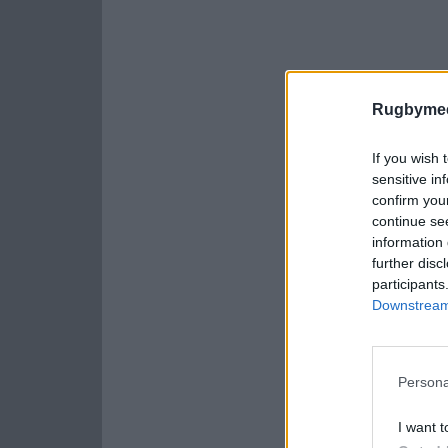
Rugbymee
If you wish 
sensitive in
confirm you
continue se
information 
further disc
participants
Downstream 
Persona
I want t