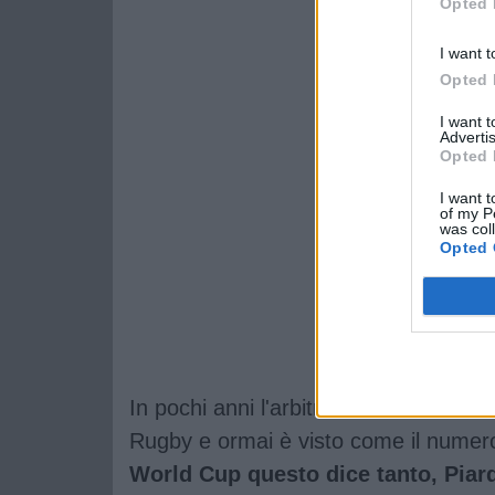
Opted 
I want t
Opted 
I want 
Advertis
Opted 
I want t
of my P
was col
Opted 
In pochi anni l'arbitro italiano, classe
Rugby e ormai è visto come il nume
World Cup questo dice tanto, Piard