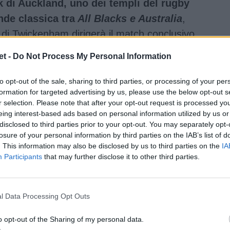
k di Auckland, uno dei templi del rugby
nde classica tra
All Blacks e Australia
,
m di Twickenham dirigerà il match conclusivo
ingboks sudafricani, assistito
t -
Do Not Process My Personal Information
i come TMO.
to opt-out of the sale, sharing to third parties, or processing of your per
formation for targeted advertising by us, please use the below opt-out s
r selection. Please note that after your opt-out request is processed y
eing interest-based ads based on personal information utilized by us or
disclosed to third parties prior to your opt-out. You may separately opt-
losure of your personal information by third parties on the IAB’s list of
. This information may also be disclosed by us to third parties on the
IA
Participants
that may further disclose it to other third parties.
l Data Processing Opt Outs
o opt-out of the Sharing of my personal data.