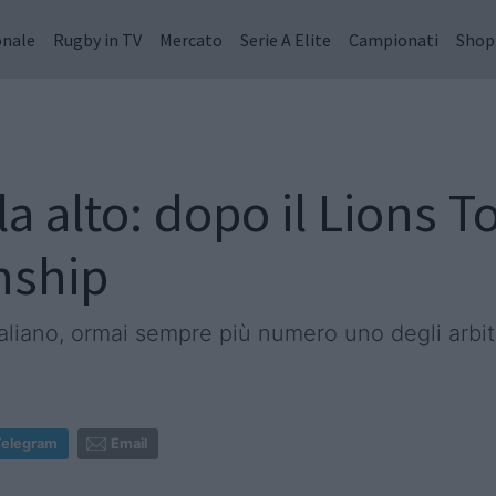
onale
Rugby in TV
Mercato
Serie A Elite
Campionati
Shop
a alto: dopo il Lions Tou
nship
italiano, ormai sempre più numero uno degli arbi
Telegram
Email