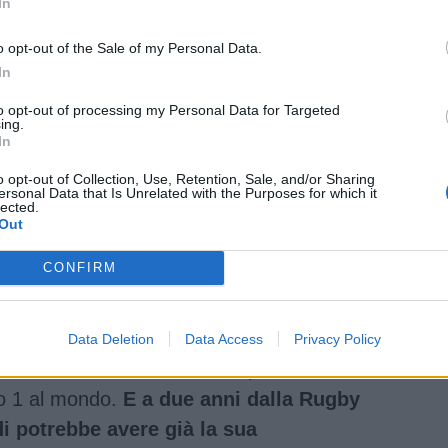
In
o opt-out of the Sale of my Personal Data.
In
to opt-out of processing my Personal Data for Targeted
ing.
In
o opt-out of Collection, Use, Retention, Sale, and/or Sharing
ersonal Data that Is Unrelated with the Purposes for which it
lected.
Out
CONFIRM
Data Deletion
Data Access
Privacy Policy
 1993, ha scalato i vertici del panel World
ro 1 al mondo.
E a due anni dalla Rugby
i potrebbe avere già la sua