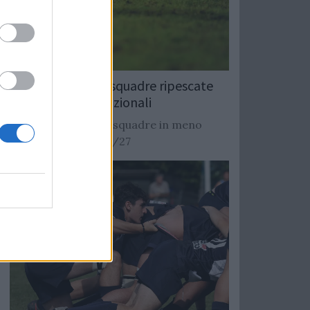
Rugby: Record di squadre ripescate
nei campionati nazionali
Si stimano oltre 20 squadre in meno
dalla stagione 2026/27