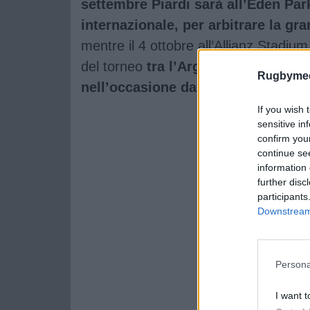
settembre Piardi sarà all’Eden Par
internazionale, per arbitrare la gra
mentre il 4 ottobre all’Allianz Stadiu
del torneo
tra l’Argentina e gli Spr
Rugbymee
nell’occasione da Matteo Liperin
If you wish 
sensitive in
confirm you
continue se
information 
further disc
participants
Downstream 
Persona
I want t