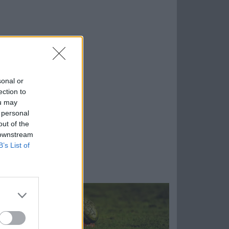
sonal or
ection to
ou may
 personal
out of the
 downstream
B’s List of