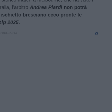
lia, l'arbitro
Andrea Piardi
non potrà
fischietto bresciano ecco pronte le
ip 2025
.