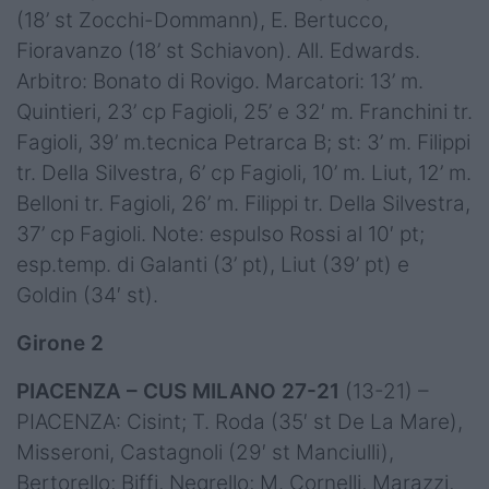
(18’ st Zocchi-Dommann), E. Bertucco,
Fioravanzo (18’ st Schiavon). All. Edwards.
Arbitro: Bonato di Rovigo. Marcatori: 13’ m.
Quintieri, 23’ cp Fagioli, 25’ e 32′ m. Franchini tr.
Fagioli, 39’ m.tecnica Petrarca B; st: 3’ m. Filippi
tr. Della Silvestra, 6’ cp Fagioli, 10’ m. Liut, 12’ m.
Belloni tr. Fagioli, 26’ m. Filippi tr. Della Silvestra,
37’ cp Fagioli. Note: espulso Rossi al 10′ pt;
esp.temp. di Galanti (3’ pt), Liut (39’ pt) e
Goldin (34′ st).
Girone 2
PIACENZA – CUS MILANO 27-21
(13-21) –
PIACENZA: Cisint; T. Roda (35′ st De La Mare),
Misseroni, Castagnoli (29′ st Manciulli),
Bertorello; Biffi, Negrello; M. Cornelli, Marazzi,