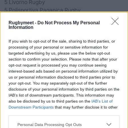
5 Livorno Rugby
5 Polisportiva Paganica Rugby
4 Primavera Rugby
Rugbymeet -
Do Not Process My Personal
2 La Rugby L'Aquila
Information
0 Villa Pamphili Rugby
If you wish to opt-out of the sale, sharing to third parties, or
processing of your personal or sensitive information for
targeted advertising by us, please use the below opt-out
Tabellini e formazioni del
section to confirm your selection. Please note that after your
opt-out request is processed you may continue seeing
2° turno di Serie A
interest-based ads based on personal information utilized by
us or personal information disclosed to third parties prior to
2024/25
your opt-out. You may separately opt-out of the further
disclosure of your personal information by third parties on the
Girone 1
IAB’s list of downstream participants. This information may
also be disclosed by us to third parties on the
IAB’s List of
PARABIAGO – BIELLA 31-20
(10-6) –
Downstream Participants
that may further disclose it to other
third parties.
PARABIAGO: Grassi; Cortellazzi (38’ st Mamo),
Paz, Hala, Moioli (1’ st Vitale); Silva Soria,
Personal Data Processing Opt Outs