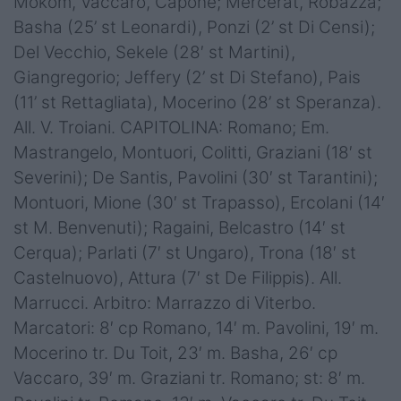
Mokom, Vaccaro, Capone; Mercerat, Robazza;
Basha (25’ st Leonardi), Ponzi (2’ st Di Censi);
Del Vecchio, Sekele (28′ st Martini),
Giangregorio; Jeffery (2’ st Di Stefano), Pais
(11’ st Rettagliata), Mocerino (28’ st Speranza).
All. V. Troiani. CAPITOLINA: Romano; Em.
Mastrangelo, Montuori, Colitti, Graziani (18′ st
Severini); De Santis, Pavolini (30′ st Tarantini);
Montuori, Mione (30′ st Trapasso), Ercolani (14′
st M. Benvenuti); Ragaini, Belcastro (14′ st
Cerqua); Parlati (7′ st Ungaro), Trona (18′ st
Castelnuovo), Attura (7′ st De Filippis). All.
Marrucci. Arbitro: Marrazzo di Viterbo.
Marcatori: 8′ cp Romano, 14′ m. Pavolini, 19′ m.
Mocerino tr. Du Toit, 23′ m. Basha, 26′ cp
Vaccaro, 39′ m. Graziani tr. Romano; st: 8′ m.