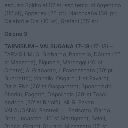
espulso Spirito al 16′ st; esp.temp. di Argentino
(18′ pt), Apperley (25′ pt), Natchkeba (39′ pt),
Calabrò e Cisi (10′ st), Stefani (35′ st).
Girone 3
TARVISIUM – VALSUGANA 17-18
(17-18) –
TARVISIUM: G. Giabardo; Pastrello, D’Anna (25′
st Mazzone), Figuccia, Marcaggi (10′ st
Cloete); A. Giabardo, I. Francescato (30′ pt
Guerretta); Vianello, Ongaro (1′ st Favaro),
Dalla Riva (26′ st Gasparotto); Sponchiado,
Sharku; Fagotto, D’Apollonia (20′ st Toso),
Andrigo (30′ st Ridolfi). All. R. Pavan.
VALSUGANA: Pontrelli; L. Parisotto, Elardo,
Gritti, Incastrini (10′ st Martignon); Selmi,
D’Incà; Girardi, Sturaro, Minazzato (17′ st