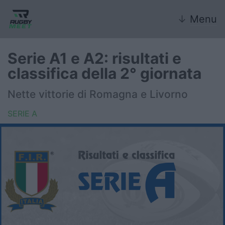
↓
Menu
Serie A1 e A2: risultati e
classifica della 2° giornata
Nazionale
Nette vittorie di Romagna e Livorno
Nazionali giovanili
SERIE A
Rugby Sevens
FIR
Internazionale
6 Nazioni
United Rugby Championship