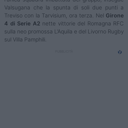
Campionati
Valsugana che la spunta di soli due punti a
Treviso con la Tarvisium, ora terza. Nel
Girone
Serie A
4 di Serie A2
nette vittorie del Romagna RFC
Serie B
sulla neo promossa L'Aquila e del Livorno Rugby
sul Villa Pamphili.
Serie C
Femminile
Giovanili
Coppa Italia
Minirugby
Eventi
Top10