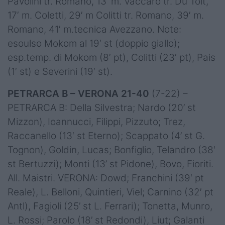
Pavolini tr. Romano, 13′ m. Vaccaro tr. Du Toit,
17′ m. Coletti, 29′ m Colitti tr. Romano, 39′ m.
Romano, 41′ m.tecnica Avezzano. Note:
esoulso Mokom al 19′ st (doppio giallo);
esp.temp. di Mokom (8′ pt), Colitti (23′ pt), Pais
(1′ st) e Severini (19′ st).
PETRARCA B – VERONA 21-40
(7-22) –
PETRARCA B: Della Silvestra; Nardo (20’ st
Mizzon), Ioannucci, Filippi, Pizzuto; Trez,
Raccanello (13′ st Eterno); Scappato (4’ st G.
Tognon), Goldin, Lucas; Bonfiglio, Telandro (38′
st Bertuzzi); Monti (13’ st Pidone), Bovo, Fioriti.
All. Maistri. VERONA: Dowd; Franchini (39′ pt
Reale), L. Belloni, Quintieri, Viel; Carnino (32′ pt
Antl), Fagioli (25’ st L. Ferrari); Tonetta, Munro,
L. Rossi; Parolo (18’ st Redondi), Liut; Galanti