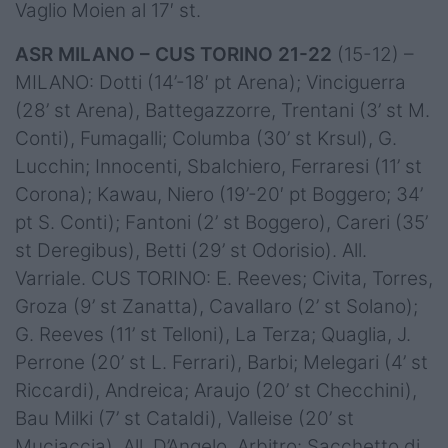
Vaglio Moien al 17′ st.
ASR MILANO – CUS TORINO 21-22
(15-12) –
MILANO: Dotti (14’-18′ pt Arena); Vinciguerra
(28’ st Arena), Battegazzorre, Trentani (3’ st M.
Conti), Fumagalli; Columba (30’ st Krsul), G.
Lucchin; Innocenti, Sbalchiero, Ferraresi (11’ st
Corona); Kawau, Niero (19’-20′ pt Boggero; 34’
pt S. Conti); Fantoni (2’ st Boggero), Careri (35’
st Deregibus), Betti (29’ st Odorisio). All.
Varriale. CUS TORINO: E. Reeves; Civita, Torres,
Groza (9’ st Zanatta), Cavallaro (2’ st Solano);
G. Reeves (11’ st Telloni), La Terza; Quaglia, J.
Perrone (20’ st L. Ferrari), Barbi; Melegari (4’ st
Riccardi), Andreica; Araujo (20’ st Checchini),
Bau Milki (7’ st Cataldi), Valleise (20’ st
Muciaccia). All. D’Angelo. Arbitro: Sacchetto di