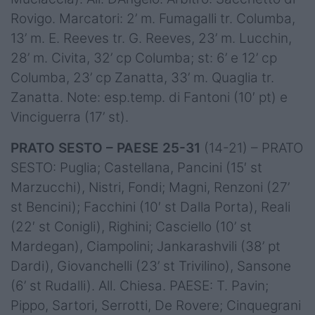
Rovigo. Marcatori: 2’ m. Fumagalli tr. Columba,
13’ m. E. Reeves tr. G. Reeves, 23’ m. Lucchin,
28’ m. Civita, 32’ cp Columba; st: 6’ e 12’ cp
Columba, 23’ cp Zanatta, 33’ m. Quaglia tr.
Zanatta. Note: esp.temp. di Fantoni (10′ pt) e
Vinciguerra (17’ st).
PRATO SESTO – PAESE 25-31
(14-21) – PRATO
SESTO: Puglia; Castellana, Pancini (15′ st
Marzucchi), Nistri, Fondi; Magni, Renzoni (27’
st Bencini); Facchini (10′ st Dalla Porta), Reali
(22′ st Conigli), Righini; Casciello (10’ st
Mardegan), Ciampolini; Jankarashvili (38’ pt
Dardi), Giovanchelli (23’ st Trivilino), Sansone
(6’ st Rudalli). All. Chiesa. PAESE: T. Pavin;
Pippo, Sartori, Serrotti, De Rovere; Cinquegrani