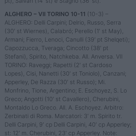
pt), Salvan (14′ st) e Stagno (36′ st).
ALGHERO – VII TORINO 10-11
(10-3) –
ALGHERO: Delli Carpini; Delrio, Russo, Serra
(30′ st Wiernes), Calabró; Perello (1′ st May),
Armani; Fierro, Lenoci, Canulli (39′ pt Shelqeti);
Capozzucca, Tveraga; Cincotto (38′ pt
Stefani), Spirito, Natchkeba. All. Anversa. VII
TORINO: Raveggi; Rapetti (2′ st Cardoso
Lopes), Cisi, Nanetti (30′ st Toniolo), Canzani;
Apperley, De Razza (30′ st Russo); Mi.
Monfrino, Tione, Argentino; E. Eschoyez, S. Lo
Greco; Angotti (10′ st Cavallero), Cherubini,
Montaldo Lo Greco. All. A. Eschoyez. Arbitro:
Zerbinati di Roma. Marcatori: 3′ m. Spirito tr.
Delli Carpini, 9′ cp Delli Carpini, 40′ cp Apperley;
st: 12′ m. Cherubini, 23′ cp Apperley. Note: