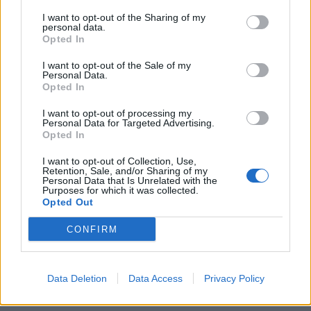
Zanotti; Mikaele, Mugnaini, Nadali (9’ st
I want to opt-out of the Sharing of my
Antonini); Bertoni, Caila (37’ pt Galvani);
personal data.
Opted In
Castellano (30’ st Catalano), Ceciliani (35’ st
Trejo), Bettini. All. Porrino. BIELLA: Travaglini;
I want to opt-out of the Sale of my
Personal Data.
Morel (13’ st Ghelli), Gilligan, Grosso (35’ st L.
Opted In
Besso), Nastaro; Price, Loro; Vezzoli, Perez
I want to opt-out of processing my
Caffè, J.B. Ledesma (25’ st Mondin); F. Righi
Personal Data for Targeted Advertising.
Opted In
(21’ st M. Righi), De Biaggio (25’ st Panaro);
Lipera (10’ st Vaglio Moien), Scatigna (27’ st
I want to opt-out of Collection, Use,
Retention, Sale, and/or Sharing of my
Casiraghi), J.M. Ledesma (10’ st De Lise). All.
Personal Data that Is Unrelated with the
Purposes for which it was collected.
Benettin. Arbitro: Meschini di Milano. Marcatori:
Opted Out
5’ e 11’ cp Price, 20’ m. Castellano tr. Silva Soria,
CONFIRM
37’ cp Silva Soria; st: 7’ m. J.M. Ledesma tr.
Price, 14’ m. Cortellazzi tr. Silva Soria, 19’ m.
Castellano tr. Silva Soria, 34’ m. Casiraghi tr.
Data Deletion
Data Access
Privacy Policy
Price, 40’ m. Paz tr. Silva Soria. Note: espulso