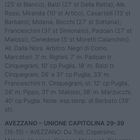
(25’ st Bianco), Balzi (27’ st Della Ratta); Ale.
Rossi, Miranda (10’ st Artico), Casartelli (13’ st
Barbato); Midena, Bocchi (27′ st Sottana);
Franceschini (31’ st Simionato), Padoan (27’ st
Malossi), Cenedese (5’ st Moretti Calanchini).
All. Dalla Nora. Arbitro: Negri di Como.
Marcatori: 3′ m. Righini, 7′ m. Padoan tr.
Cinquegrani, 10′ cp Puglia, 18′ m. Balzi tr.
Cinquegrani, 26′ e 31′ cp Puglia, 33′ m.
Franceschini tr. Cinquegrani; st: 12′ cp Puglia,
26′ m. Pippo, 31′ m. Malossi, 38′ m. Marzucchi,
40′ cp Puglia. Note: esp.temp. di Barbato (39′
st).
AVEZZANO – UNIONE CAPITOLINA 29-39
(15-15) – AVEZZANO: Du Toit; Copersino,