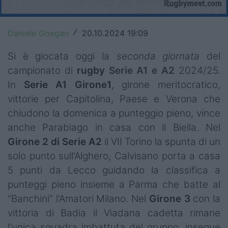
Top14
Daniele Goegan
20.10.2024 19:09
/
Premiership
Si è giocata oggi la
seconda giornata
del
Champions Cup
campionato di
rugby
Serie A1 e A2
2024/25.
Challenge Cup
In
Serie A1
Girone1
, girone meritocratico,
vittorie per Capitolina, Paese e Verona che
World Rugby
chiudono la domenica a punteggio pieno, vince
Rugby World Cup
anche Parabiago in casa con il Biella. Nel
Girone 2 di Serie A2
il VII Torino la spunta di un
Super Rugby
solo punto sull'Alghero, Calvisano porta a casa
5 punti da Lecco guidando la classifica a
Rugby in TV
punteggi pieno insieme a Parma che batte al
Mercato
“Banchini” l'Amatori Milano. Nel
Girone 3
con la
vittoria di Badia il Viadana cadetta rimane
Serie A Elite
l'unica squadra imbattuta del gruppo, insegue