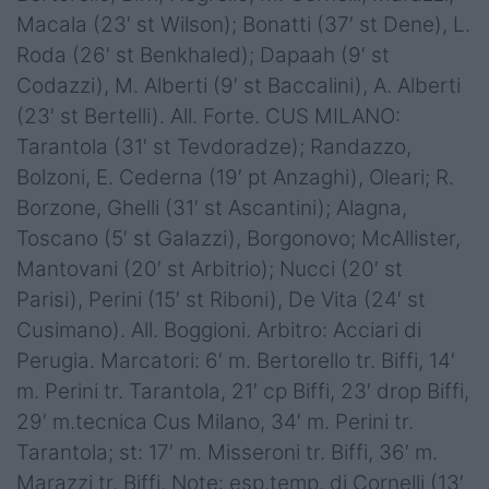
Macala (23′ st Wilson); Bonatti (37′ st Dene), L.
Roda (26′ st Benkhaled); Dapaah (9′ st
Codazzi), M. Alberti (9′ st Baccalini), A. Alberti
(23′ st Bertelli). All. Forte. CUS MILANO:
Tarantola (31′ st Tevdoradze); Randazzo,
Bolzoni, E. Cederna (19′ pt Anzaghi), Oleari; R.
Borzone, Ghelli (31′ st Ascantini); Alagna,
Toscano (5′ st Galazzi), Borgonovo; McAllister,
Mantovani (20′ st Arbitrio); Nucci (20′ st
Parisi), Perini (15′ st Riboni), De Vita (24′ st
Cusimano). All. Boggioni. Arbitro: Acciari di
Perugia. Marcatori: 6′ m. Bertorello tr. Biffi, 14′
m. Perini tr. Tarantola, 21′ cp Biffi, 23′ drop Biffi,
29′ m.tecnica Cus Milano, 34′ m. Perini tr.
Tarantola; st: 17′ m. Misseroni tr. Biffi, 36′ m.
Marazzi tr. Biffi. Note: esp.temp. di Cornelli (13′