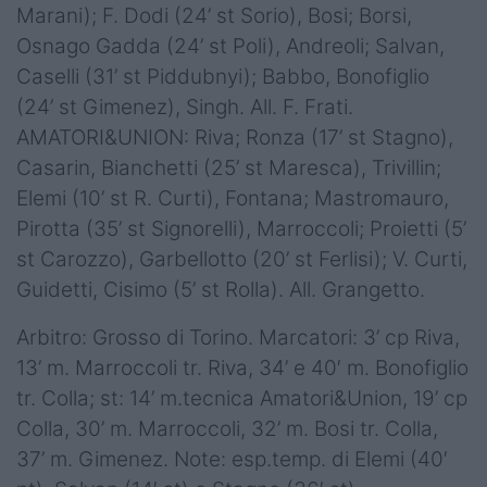
Marani); F. Dodi (24’ st Sorio), Bosi; Borsi,
Osnago Gadda (24’ st Poli), Andreoli; Salvan,
Caselli (31’ st Piddubnyi); Babbo, Bonofiglio
(24’ st Gimenez), Singh. All. F. Frati.
AMATORI&UNION: Riva; Ronza (17’ st Stagno),
Casarin, Bianchetti (25’ st Maresca), Trivillin;
Elemi (10’ st R. Curti), Fontana; Mastromauro,
Pirotta (35’ st Signorelli), Marroccoli; Proietti (5’
st Carozzo), Garbellotto (20’ st Ferlisi); V. Curti,
Guidetti, Cisimo (5’ st Rolla). All. Grangetto.
Arbitro: Grosso di Torino. Marcatori: 3’ cp Riva,
13’ m. Marroccoli tr. Riva, 34’ e 40′ m. Bonofiglio
tr. Colla; st: 14’ m.tecnica Amatori&Union, 19’ cp
Colla, 30’ m. Marroccoli, 32’ m. Bosi tr. Colla,
37’ m. Gimenez. Note: esp.temp. di Elemi (40′