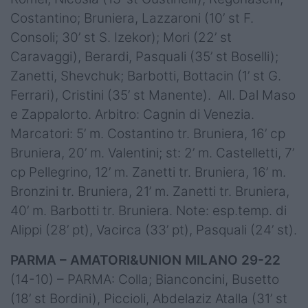
Costantino; Bruniera, Lazzaroni (10’ st F.
Consoli; 30’ st S. Izekor); Mori (22’ st
Caravaggi), Berardi, Pasquali (35’ st Boselli);
Zanetti, Shevchuk; Barbotti, Bottacin (1’ st G.
Ferrari), Cristini (35’ st Manente). All. Dal Maso
e Zappalorto. Arbitro: Cagnin di Venezia.
Marcatori: 5’ m. Costantino tr. Bruniera, 16’ cp
Bruniera, 20’ m. Valentini; st: 2’ m. Castelletti, 7’
cp Pellegrino, 12’ m. Zanetti tr. Bruniera, 16’ m.
Bronzini tr. Bruniera, 21’ m. Zanetti tr. Bruniera,
40’ m. Barbotti tr. Bruniera. Note: esp.temp. di
Alippi (28’ pt), Vacirca (33’ pt), Pasquali (24’ st).
PARMA – AMATORI&UNION MILANO 29-22
(14-10) – PARMA: Colla; Bianconcini, Busetto
(18’ st Bordini), Piccioli, Abdelaziz Atalla (31’ st