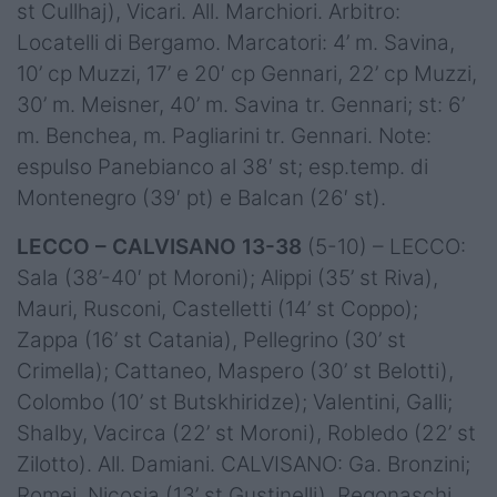
st Cullhaj), Vicari. All. Marchiori. Arbitro:
Locatelli di Bergamo. Marcatori: 4’ m. Savina,
10’ cp Muzzi, 17’ e 20′ cp Gennari, 22’ cp Muzzi,
30’ m. Meisner, 40’ m. Savina tr. Gennari; st: 6’
m. Benchea, m. Pagliarini tr. Gennari. Note:
espulso Panebianco al 38′ st; esp.temp. di
Montenegro (39′ pt) e Balcan (26′ st).
LECCO – CALVISANO 13-38
(5-10) – LECCO:
Sala (38’-40′ pt Moroni); Alippi (35’ st Riva),
Mauri, Rusconi, Castelletti (14’ st Coppo);
Zappa (16’ st Catania), Pellegrino (30’ st
Crimella); Cattaneo, Maspero (30’ st Belotti),
Colombo (10’ st Butskhiridze); Valentini, Galli;
Shalby, Vacirca (22’ st Moroni), Robledo (22’ st
Zilotto). All. Damiani. CALVISANO: Ga. Bronzini;
Romei, Nicosia (13’ st Gustinelli), Regonaschi,