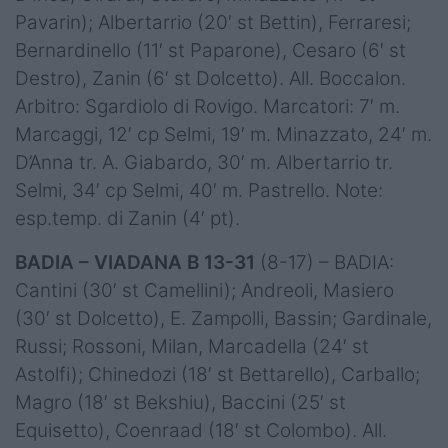
Pavarin); Albertarrio (20′ st Bettin), Ferraresi;
Bernardinello (11′ st Paparone), Cesaro (6′ st
Destro), Zanin (6′ st Dolcetto). All. Boccalon.
Arbitro: Sgardiolo di Rovigo. Marcatori: 7′ m.
Marcaggi, 12′ cp Selmi, 19′ m. Minazzato, 24′ m.
D’Anna tr. A. Giabardo, 30′ m. Albertarrio tr.
Selmi, 34′ cp Selmi, 40′ m. Pastrello. Note:
esp.temp. di Zanin (4′ pt).
BADIA – VIADANA B 13-31
(8-17) – BADIA:
Cantini (30′ st Camellini); Andreoli, Masiero
(30′ st Dolcetto), E. Zampolli, Bassin; Gardinale,
Russi; Rossoni, Milan, Marcadella (24′ st
Astolfi); Chinedozi (18′ st Bettarello), Carballo;
Magro (18′ st Bekshiu), Baccini (25′ st
Equisetto), Coenraad (18′ st Colombo). All.