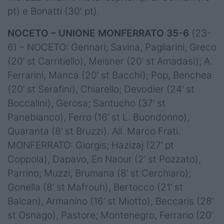
pt) e Bonatti (30′ pt).
NOCETO – UNIONE MONFERRATO 35-6
(23-
6) – NOCETO: Gennari; Savina, Pagliarini, Greco
(20’ st Carritiello), Meisner (20’ st Amadasi); A.
Ferrarini, Manca (20’ st Bacchi); Pop, Benchea
(20’ st Serafini), Chiarello; Devodier (24’ st
Boccalini), Gerosa; Santucho (37’ st
Panebianco), Ferro (16’ st L. Buondonno),
Quaranta (8’ st Bruzzi). All. Marco Frati.
MONFERRATO: Giorgis; Hazizaj (27’ pt
Coppola), Dapavo, En Naour (2’ st Pozzato),
Parrino; Muzzi, Brumana (8’ st Cerchiaro);
Gonella (8’ st Mafrouh), Bertocco (21’ st
Balcan), Armanino (16’ st Miotto); Beccaris (28’
st Osnago), Pastore; Montenegro, Ferrario (20’