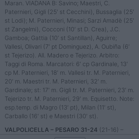
Maran. VIADANA B: Savino; Maestri, C.
Paternieri, Gigli (25′ st Cecchini), Bussaglia (25′
st Lodi); M. Paternieri, Minasi; Sarzi Amadè (25′
st Zangelmi), Cocconi (10′ st D. Crea), J.C.
Gamboa; Gattia (10′ st Santillan), Aguirre;
Vallesi, Olivari (7′ pt Dominguez), A. Oubiña (6′
st Tejerizo). All. Madero e Tejerizo. Arbitro:
Taggi di Roma. Marcatori: 6′ cp Gardinale, 13′
cp M. Paternieri, 18′ m. Vallesi tr. M. Paternieri,
20′ m. Maestri tr. M. Paternieri, 32′ m.
Gardinale; st: 17′ m. Gigli tr. M. Paternieri, 23′ m.
Tejerizo tr. M. Paternieri, 29′ m. Equisetto. Note:
esp.temp. di Magro (13′ pt), Milan (11′ st),
Carballo (16′ st) e Maestri (30′ st).
VALPOLICELLA – PESARO 31-24
(21-16) –
VALPOLICELLA: Borelli; N. Zanon, Belfi, Musso,