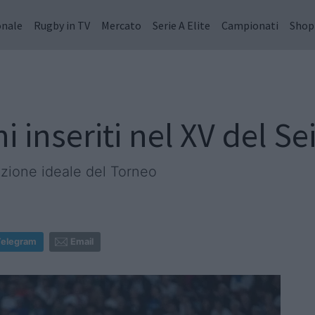
onale
Rugby in TV
Mercato
Serie A Elite
Campionati
Shop
ni inseriti nel XV del S
azione ideale del Torneo
Telegram
Email