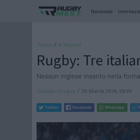
Nazionale
Internazi
Home
6 Nazioni
/
Rugby: Tre italia
Nessun inglese inserito nella form
Daniele Goegan
20 March 2026, 08:19
/
Twitter
Facebook
Whatsapp