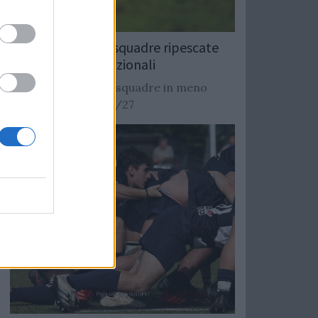
Rugby: Record di squadre ripescate
nei campionati nazionali
Si stimano oltre 20 squadre in meno
dalla stagione 2026/27