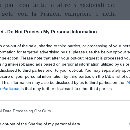
la pari con tutte le altre 5 nazionali del
e solo con la Francia campione e nella
t -
Do Not Process My Personal Information
ella formazione tipo del Sei
to opt-out of the sale, sharing to third parties, or processing of your per
formation for targeted advertising by us, please use the below opt-out s
r selection. Please note that after your opt-out request is processed y
atto l'inserimento di tre giocatori italiani ella
eing interest-based ads based on personal information utilized by us or
Tommaso
Menoncello
Uno è
, già MVP del torneo
disclosed to third parties prior to your opt-out. You may separately opt-
losure of your personal information by third parties on the IAB’s list of
ella notte che ha regalato agli Azzurri la prima
. This information may also be disclosed by us to third parties on the
IA
Simone
Ferrari
a. Gli altri sono
, pilone destro
Participants
that may further disclose it to other third parties.
lito ogni avversario in mischia (e la sua assenza
Giacomo
Nicotera
alles) e
, solido consistente
l Data Processing Opt Outs
onatore dopo anni di gavetta. I tre Azzurri sono
to il mondo e inseriti nel XV ideale del torneo.
o opt-out of the Sharing of my personal data.