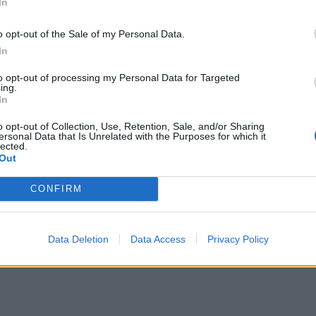
lo ha in parte intrapreso il percorso accademico
In
o opt-out of the Sale of my Personal Data.
In
to opt-out of processing my Personal Data for Targeted
ing.
In
o opt-out of Collection, Use, Retention, Sale, and/or Sharing
ersonal Data that Is Unrelated with the Purposes for which it
lected.
Out
CONFIRM
Data Deletion
Data Access
Privacy Policy