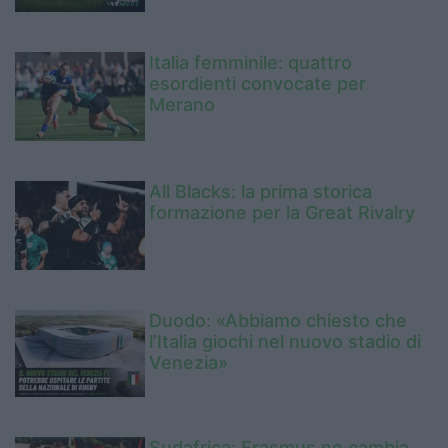
Italia femminile: quattro
esordienti convocate per
Merano
All Blacks: la prima storica
formazione per la Great Rivalry
Duodo: «Abbiamo chiesto che
l’Italia giochi nel nuovo stadio di
Venezia»
Sudafrica: Erasmus ne cambia