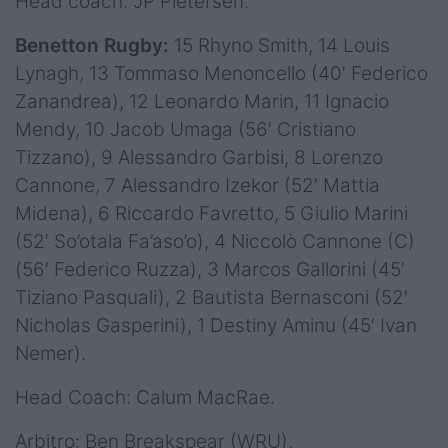
Head coach: JP Pietersen.
Benetton Rugby:
15 Rhyno Smith, 14 Louis
Lynagh, 13 Tommaso Menoncello (40′ Federico
Zanandrea), 12 Leonardo Marin, 11 Ignacio
Mendy, 10 Jacob Umaga (56′ Cristiano
Tizzano), 9 Alessandro Garbisi, 8 Lorenzo
Cannone, 7 Alessandro Izekor (52′ Mattia
Midena), 6 Riccardo Favretto, 5 Giulio Marini
(52′ So’otala Fa’aso’o), 4 Niccolò Cannone (C)
(56′ Federico Ruzza), 3 Marcos Gallorini (45′
Tiziano Pasquali), 2 Bautista Bernasconi (52′
Nicholas Gasperini), 1 Destiny Aminu (45′ Ivan
Nemer).
Head Coach: Calum MacRae.
Arbitro: Ben Breakspear (WRU).