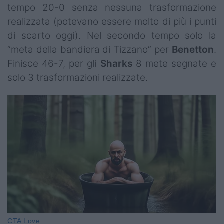
tempo 20-0 senza nessuna trasformazione
realizzata (potevano essere molto di più i punti
di scarto oggi). Nel secondo tempo solo la
“meta della bandiera di Tizzano” per
Benetton
.
Finisce 46-7, per gli
Sharks
8 mete segnate e
solo 3 trasformazioni realizzate.