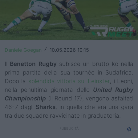
Top14
Premiership
Champions Cup
Challenge Cup
Daniele Goegan
10.05.2026 10:15
/
World Rugby
Il
Benetton
Rugby
subisce un brutto ko nella
prima partita della sua tournée in Sudafrica.
Rugby World Cup
Dopo la
splendida vittoria sul Leinster
, i Leoni,
Super Rugby
nella penultima giornata dello
United Rugby
Championship
(il Round 17), vengono asfaltati
Rugby in TV
46-7 dagli
Sharks
, in quella che era una gara
tra due squadre ravvicinate in graduatoria.
Mercato
Serie A Elite