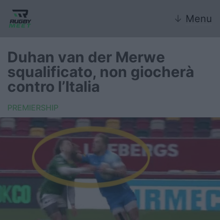
↓
Menu
Duhan van der Merwe
squalificato, non giocherà
Nazionale
contro l’Italia
Nazionali giovanili
PREMIERSHIP
Rugby Sevens
FIR
Internazionale
6 Nazioni
United Rugby Championship