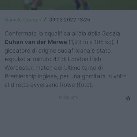
Top14
Daniele Goegan
09.03.2022 13:25
/
Premiership
Confermata la squalifica all’ala della Scozia
Champions Cup
Duhan van der Merwe
(1,93 m x 105 kg). Il
Challenge Cup
giocatore di origine sudafricana è stato
espulso al minuto 47 di London Irish -
World Rugby
Worcester, match dell’ultimo turno di
Rugby World Cup
Premiership inglese, per una gomitata in volto
al diretto avversario Rowe (foto).
Super Rugby
Rugby in TV
Mercato
Serie A Elite