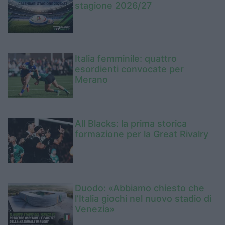
stagione 2026/27
Italia femminile: quattro
esordienti convocate per
Merano
All Blacks: la prima storica
formazione per la Great Rivalry
Duodo: «Abbiamo chiesto che
l’Italia giochi nel nuovo stadio di
Venezia»