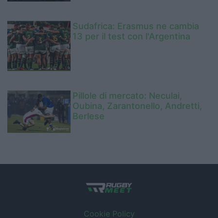
Sudafrica: Erasmus ne cambia
13 per il test con l'Argentina
Pillole di mercato: Neculai,
Oubina, Zarantonello, Andretti,
Berlese
Cookie Policy