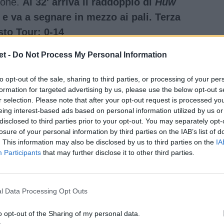
zione.
Al 32' arriva il raddoppio di
Huw
 e va a segnare in mezzo ai pali. Terza
sto Tour: 0-14
t -
Do Not Process My Personal Information
to opt-out of the sale, sharing to third parties, or processing of your per
formation for targeted advertising by us, please use the below opt-out s
r selection. Please note that after your opt-out request is processed y
eing interest-based ads based on personal information utilized by us or
disclosed to third parties prior to your opt-out. You may separately opt-
losure of your personal information by third parties on the IAB’s list of
. This information may also be disclosed by us to third parties on the
IA
Participants
that may further disclose it to other third parties.
l Data Processing Opt Outs
o opt-out of the Sharing of my personal data.