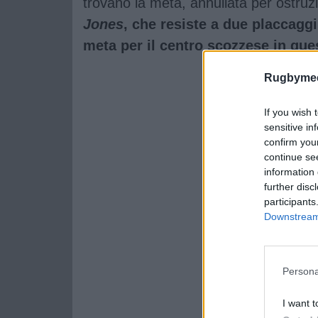
trovano la meta, annullata per ostru
Jones
, che resiste a due placcaggi
meta per il centro scozzese in que
Rugbymee
If you wish 
sensitive in
confirm you
continue se
information 
further disc
participants
Downstream 
Persona
I want t