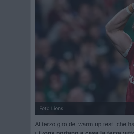
Foto Lions
Al terzo giro dei warm up test, che 
i
Lions
portano a casa la terza vitt