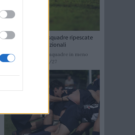
Rugby: Record di squadre ripescate
nei campionati nazionali
Si stimano oltre 20 squadre in meno
dalla stagione 2026/27