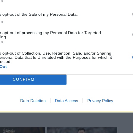
In
o opt-out of the Sale of my Personal Data.
In
to opt-out of processing my Personal Data for Targeted
ing.
In
o opt-out of Collection, Use, Retention, Sale, and/or Sharing
ersonal Data that Is Unrelated with the Purposes for which it
lected.
Out
CONFIRM
 Leota apres sulla sinistra per
Darby
placcaggio prima di andare in meta: 5-14.
Data Deletion
Data Access
Privacy Policy
no in partita, con il maul forzano bene e arriva