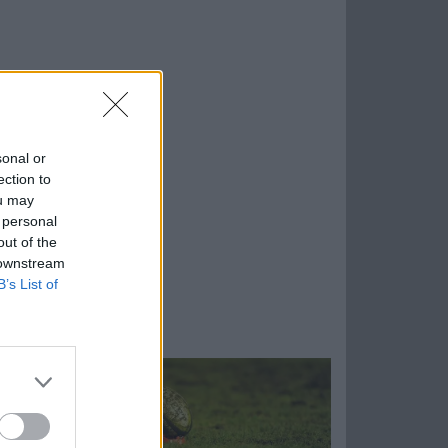
sonal or
ection to
ou may
 personal
out of the
 downstream
B’s List of