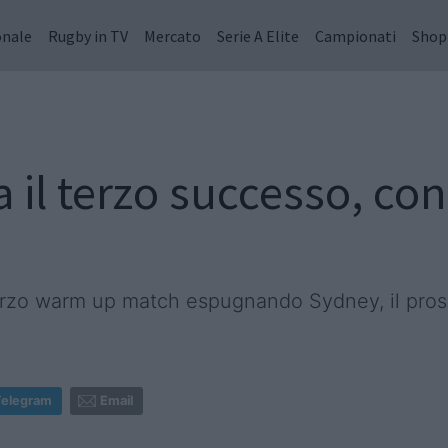
onale
Rugby in TV
Mercato
Serie A Elite
Campionati
Shop
a il terzo successo, co
il terzo warm up match espugnando Sydney, il pr
Telegram
Email