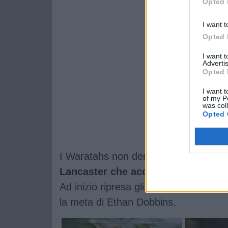
Opted 
I want t
Opted 
I want 
Advertis
Opted 
I want t
of my P
was col
Opted 
I Waratahs non demordono: al 35' Rob
Lancaster che accelera, rompe un 
Ad inizio ripresa gli australiano torna
la meta di Ethan Dobbins.