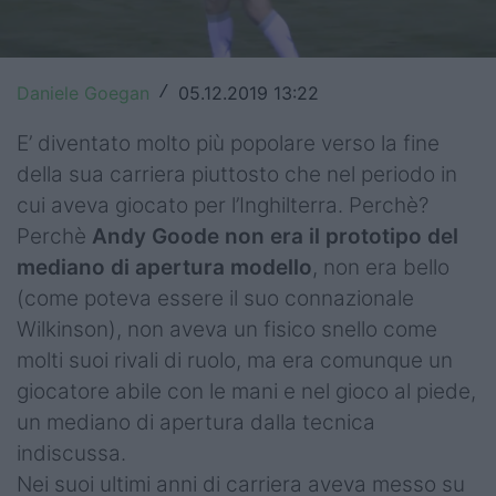
Top14
Premiership
Daniele Goegan
05.12.2019 13:22
/
Champions Cup
E’ diventato molto più popolare verso la fine
della sua carriera piuttosto che nel periodo in
Challenge Cup
cui aveva giocato per l’Inghilterra. Perchè?
World Rugby
Perchè
Andy Goode non era il prototipo del
mediano di apertura modello
, non era bello
Rugby World Cup
(come poteva essere il suo connazionale
Super Rugby
Wilkinson), non aveva un fisico snello come
molti suoi rivali di ruolo, ma era comunque un
Rugby in TV
giocatore abile con le mani e nel gioco al piede,
Mercato
un mediano di apertura dalla tecnica
indiscussa.
Serie A Elite
Nei suoi ultimi anni di carriera aveva messo su