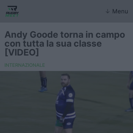
↓
Menu
Andy Goode torna in campo
con tutta la sua classe
Nazionale
[VIDEO]
Nazionali giovanili
INTERNAZIONALE
Rugby Sevens
FIR
Internazionale
6 Nazioni
United Rugby Championship