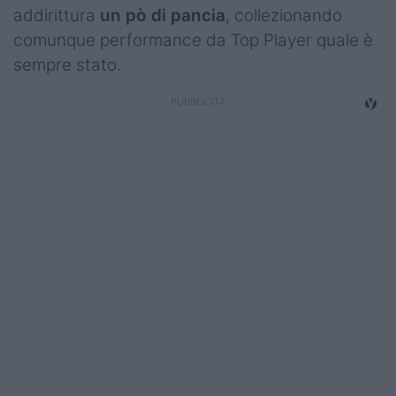
addirittura
un pò di pancia
, collezionando
Campionati
comunque performance da Top Player quale è
Serie A
sempre stato.
Serie B
Serie C
Femminile
Giovanili
Coppa Italia
Minirugby
Eventi
Top10