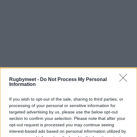
Rugbymeet -
Do Not Process My Personal
Information
Andy Goode è tutt’ora al secondo posto nei
punti marcati in Premiership
(1280) dietro
If you wish to opt-out of the sale, sharing to third parties, or
solo a Charlie Hodgson (1455). Con l’Inghilterra
processing of your personal or sensitive information for
ha collezionato 17 caps segnando 107 punti tra
targeted advertising by us, please use the below opt-out
section to confirm your selection. Please note that after your
il 2004 e il 2009.
opt-out request is processed you may continue seeing
interest-based ads based on personal information utilized by