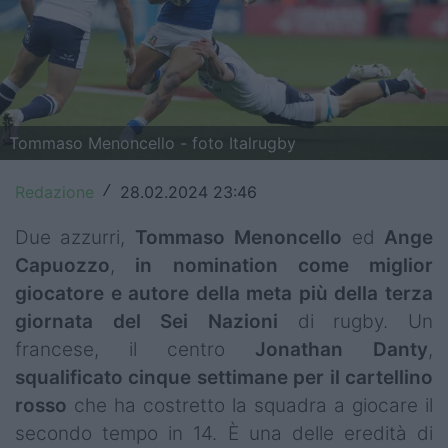
Top14
Premiership
Champions Cup
Tommaso Menoncello - foto Italrugby
Challenge Cup
Redazione
28.02.2024 23:46
/
World Rugby
Due azzurri,
Tommaso Menoncello
ed
Ange
Rugby World Cup
Capuozzo
,
in nomination come miglior
Super Rugby
giocatore e autore della meta più della terza
giornata del Sei Nazioni
di rugby. Un
Rugby in TV
francese, il centro
Jonathan Danty
,
squalificato cinque settimane per il cartellino
Mercato
rosso
che ha costretto la squadra a giocare il
Serie A Elite
secondo tempo in 14. È una delle eredità di