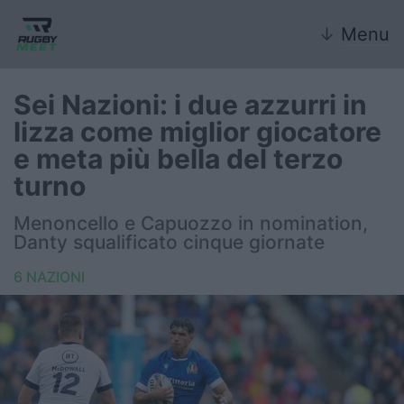
↓
Menu
Sei Nazioni: i due azzurri in
lizza come miglior giocatore
Nazionale
e meta più bella del terzo
turno
Nazionali giovanili
Menoncello e Capuozzo in nomination,
Rugby Sevens
Danty squalificato cinque giornate
FIR
6 NAZIONI
Internazionale
6 Nazioni
United Rugby Championship