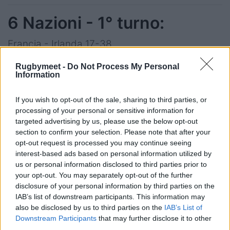
6 Nazioni - 1° turno:
Francia - Irlanda 17-38
Italia - Inghilterra 24-27
Rugbymeet -
Do Not Process My Personal
Galles - Scozia 26-27
Information
If you wish to opt-out of the sale, sharing to third parties, or
6 Nazioni - 2° turno:
processing of your personal or sensitive information for
targeted advertising by us, please use the below opt-out
Scozia - Francia 16-20
section to confirm your selection. Please note that after your
Inghilterra - Galles 16-14
opt-out request is processed you may continue seeing
interest-based ads based on personal information utilized by
Irlanda - Italia 36-0
us or personal information disclosed to third parties prior to
your opt-out. You may separately opt-out of the further
6 Nazioni - 3° turno:
disclosure of your personal information by third parties on the
IAB’s list of downstream participants. This information may
also be disclosed by us to third parties on the
IAB’s List of
Irlanda - Galles 31-7
Downstream Participants
that may further disclose it to other
Scozia - Inghilterra 30-21
third parties.