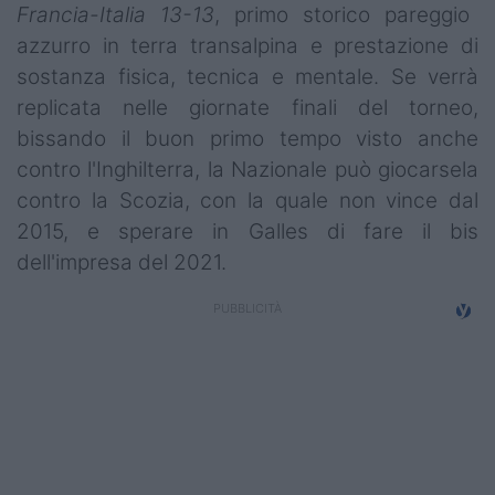
Francia-Italia 13-13
, primo storico pareggio
Campionati
azzurro in terra transalpina e prestazione di
Serie A
sostanza fisica, tecnica e mentale. Se verrà
replicata nelle giornate finali del torneo,
Serie B
bissando il buon primo tempo visto anche
Serie C
contro l'Inghilterra, la Nazionale può giocarsela
contro la Scozia, con la quale non vince dal
Femminile
2015, e sperare in Galles di fare il bis
dell'impresa del 2021.
Giovanili
Coppa Italia
Minirugby
Eventi
Top10