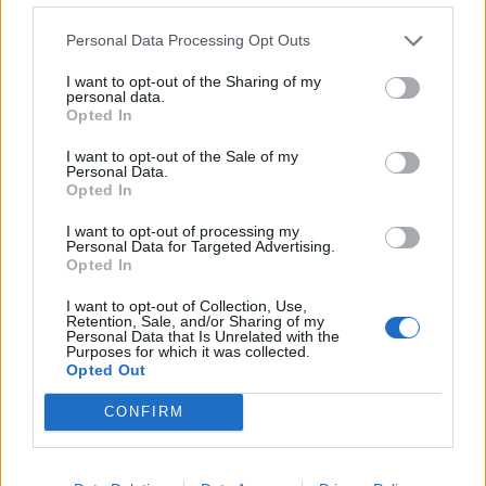
Francia - Italia 13-13
Personal Data Processing Opt Outs
6 Nazioni - 4° turno:
I want to opt-out of the Sharing of my
personal data.
Opted In
Sabato 9 marzo
I want to opt-out of the Sale of my
Ore 15.15 Italia - Scozia
Personal Data.
Opted In
Ore 17.45 Inghilterra - Irlanda
I want to opt-out of processing my
Domenica 10 marzo
Personal Data for Targeted Advertising.
Opted In
Ore 16.00 Galles - Francia
I want to opt-out of Collection, Use,
Retention, Sale, and/or Sharing of my
Personal Data that Is Unrelated with the
Il calendario del 6 Nazioni 2024
Purposes for which it was collected.
Opted Out
Chi trasmette le dirette del 6
CONFIRM
Nazioni di rugby?
Clicca qui