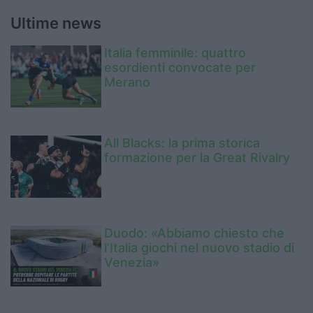
Ultime news
Italia femminile: quattro
esordienti convocate per
Merano
All Blacks: la prima storica
formazione per la Great Rivalry
Duodo: «Abbiamo chiesto che
l’Italia giochi nel nuovo stadio di
Venezia»