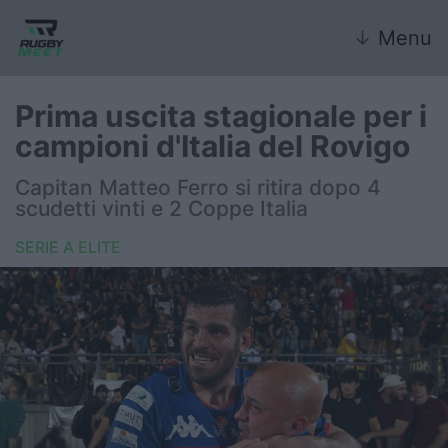
↓
Menu
Prima uscita stagionale per i
campioni d'Italia del Rovigo
Nazionale
Capitan Matteo Ferro si ritira dopo 4
scudetti vinti e 2 Coppe Italia
Nazionali giovanili
SERIE A ELITE
Rugby Sevens
FIR
Internazionale
6 Nazioni
United Rugby Championship