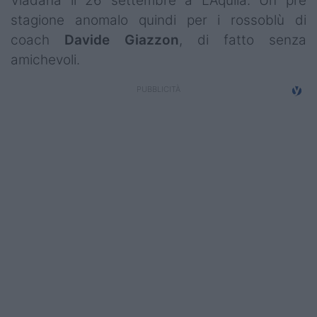
Viadana il 26 settembre a L'Aquila. Un pre
Campionati
stagione anomalo quindi per i rossoblù di
coach
Davide Giazzon
, di fatto senza
Serie A
amichevoli.
Serie B
Serie C
Femminile
Giovanili
Coppa Italia
Minirugby
Eventi
Top10