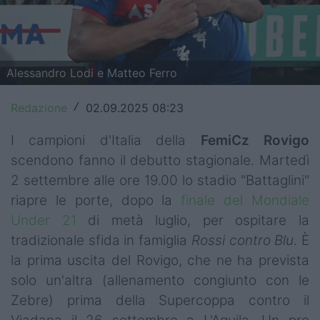
Top14
Premiership
Alessandro Lodi e Matteo Ferro
Champions Cup
Redazione
02.09.2025 08:23
/
Challenge Cup
I campioni d'Italia della
FemiCz
Rovigo
World Rugby
scendono fanno il debutto stagionale. Martedì
Rugby World Cup
2 settembre alle ore 19.00 lo stadio "Battaglini"
riapre le porte, dopo la
finale del Mondiale
Super Rugby
Under 21
di metà luglio, per ospitare la
Rugby in TV
tradizionale sfida in famiglia
Rossi contro Blu
. È
la prima uscita del Rovigo, che ne ha prevista
Mercato
solo un'altra (allenamento congiunto con le
Zebre) prima della Supercoppa contro il
Serie A Elite