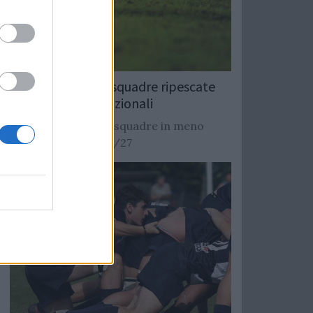
Rugby: Record di squadre ripescate
nei campionati nazionali
Si stimano oltre 20 squadre in meno
dalla stagione 2026/27