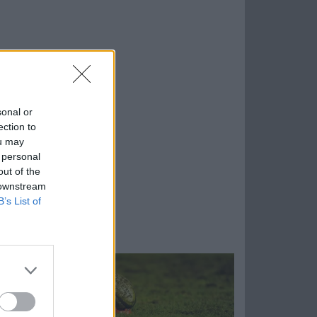
sonal or
ection to
ou may
 personal
out of the
 downstream
B’s List of