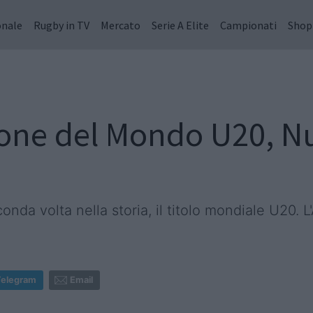
onale
Rugby in TV
Mercato
Serie A Elite
Campionati
Shop
one del Mondo U20, N
nda volta nella storia, il titolo mondiale U20. 
Telegram
Email