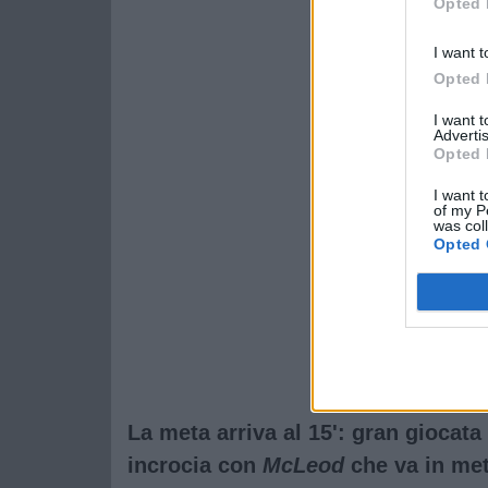
Opted 
I want t
Opted 
I want 
Advertis
Opted 
I want t
of my P
was col
Opted 
La meta arriva al 15': gran giocat
incrocia con
McLeod
che va in met