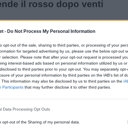
nde il rosso dopo venti
ani ad aprire i giochi con la meta di Nyali:
t -
Do Not Process My Personal Information
n meta alla bandierina, ma il TMO non vede
to opt-out of the sale, sharing to third parties, or processing of your per
formation for targeted advertising by us, please use the below opt-out s
r selection. Please note that after your opt-out request is processed y
eing interest-based ads based on personal information utilized by us or
disclosed to third parties prior to your opt-out. You may separately opt-
losure of your personal information by third parties on the IAB’s list of
. This information may also be disclosed by us to third parties on the
IA
Participants
that may further disclose it to other third parties.
l Data Processing Opt Outs
o opt-out of the Sharing of my personal data.