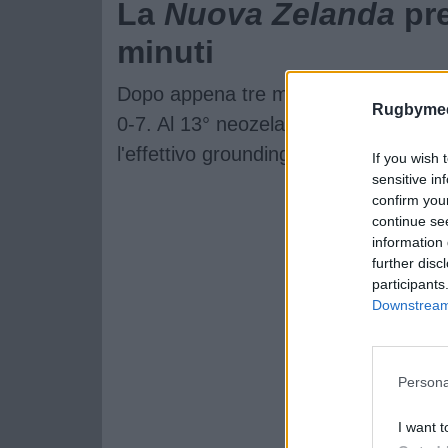
La
Nuova Zelanda
pre
minuti
Dopo appena tre minuti sono i sudafric
Rugbymee
0-7. Al 13° neozelandesi che vanno i
l'effettivo grounding e annulla tutto.
If you wish 
sensitive in
confirm you
continue se
information 
further disc
participants
Downstream 
Persona
I want t