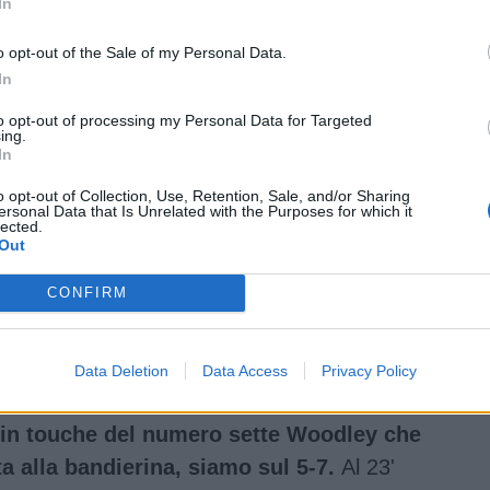
In
o opt-out of the Sale of my Personal Data.
In
to opt-out of processing my Personal Data for Targeted
ing.
In
o opt-out of Collection, Use, Retention, Sale, and/or Sharing
ersonal Data that Is Unrelated with the Purposes for which it
lected.
Out
CONFIRM
Data Deletion
Data Access
Privacy Policy
a in touche del numero sette Woodley che
a alla bandierina, siamo sul 5-7.
Al 23'