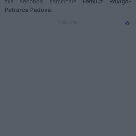
alla seconda semifinale
FemiCz Rovigo-
Campionati
Petrarca Padova
.
Serie A
Serie B
Serie C
Femminile
Giovanili
Coppa Italia
Minirugby
Eventi
Top10