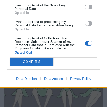
Oubiña R., Dorronsoro, Oubiña A.a
I want to opt-out of the Sale of my
disposizione: Casasola, Mistretta, Caro Saisi,
Personal Data.
Opted In
Loretoni, Fernandez Gil, Di Chio, Ceballos,
I want to opt-out of processing my
Zaridze all. Madero
Personal Data for Targeted Advertising.
Opted In
Arbitro: Filippo Russo (Treviso)
I want to opt-out of Collection, Use,
Retention, Sale, and/or Sharing of my
Personal Data that Is Unrelated with the
Purposes for which it was collected.
Opted Out
CONFIRM
Data Deletion
Data Access
Privacy Policy