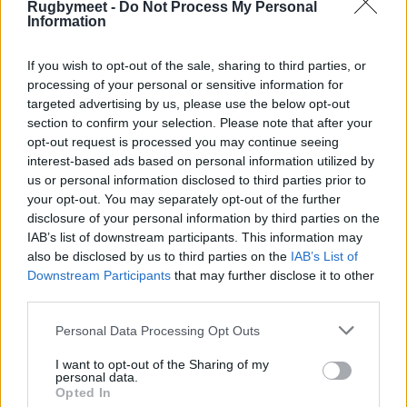
(and. 17-11)
Rugbymeet -
Do Not Process My Personal
Information
Le formazioni
If you wish to opt-out of the sale, sharing to third parties, or
Reggio Emilia, Stadio "Mirabello" – sabato 16
processing of your personal or sensitive information for
targeted advertising by us, please use the below opt-out
maggio, ore 17.35 - Serie A Elite Maschile,
section to confirm your selection. Please note that after your
semifinale ritorno – diretta Rai Sport/RaiPlay
opt-out request is processed you may continue seeing
interest-based ads based on personal information utilized by
Valorugby Emilia
: Brisighella; Bruno, Cuminetti,
us or personal information disclosed to third parties prior to
Leituala, Colombo; Hugo, Casilio; Ruaro,
your opt-out. You may separately opt-out of the further
disclosure of your personal information by third parties on the
Wagenpfeil (cap), Sbrocco; Du Preez,
IAB’s list of downstream participants. This information may
Schinchirimini; D'Amico, Cruz, Brugnara.
also be disclosed by us to third parties on the
IAB’s List of
a disposizione: Musajo, Diaz, Favre, Portillo,
Downstream Participants
that may further disclose it to other
third parties.
Roura, Milano, Cuoghi, Bianco all. Violi
Personal Data Processing Opt Outs
Rugby Viadana 1970
: Ciardullo; Bronzini,
Orellana, Jannelli (cap), Ciofani; Ferro, Jelic;
I want to opt-out of the Sharing of my
personal data.
Segovia, Colledan, Boschetti; Sommer, Bruni;
Opted In