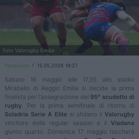
Top14
Premiership
Champions Cup
Challenge Cup
Foto Valorugby Emilia
World Rugby
Redazione
15.05.2026 19:27
/
Rugby World Cup
Sabato 16 maggio alle 17,35 allo stadio
Mirabello di Reggio Emilia si decide la prima
Super Rugby
finalista per l'assegnazione del
95° scudetto di
Rugby in TV
rugby
. Per la prima semifinale di ritorno di
Soladria Serie A Elite
si sfidano il
Valorugby
Mercato
vincitore della regular season e il
Viadana
Serie A Elite
giunto quarto. Domenica 17 maggio toccherà