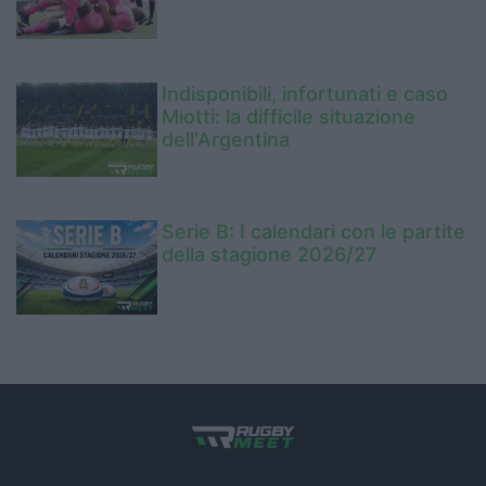
Indisponibili, infortunati e caso
Miotti: la difficile situazione
dell'Argentina
Serie B: I calendari con le partite
della stagione 2026/27