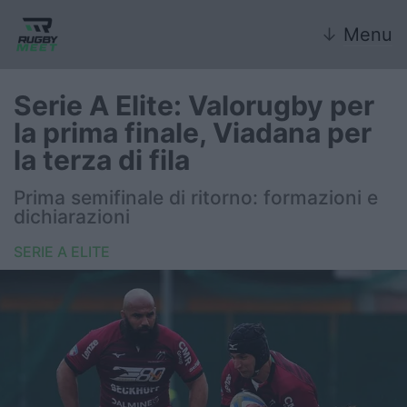
↓
Menu
Serie A Elite: Valorugby per
la prima finale, Viadana per
Nazionale
la terza di fila
Nazionali giovanili
Prima semifinale di ritorno: formazioni e
dichiarazioni
Rugby Sevens
SERIE A ELITE
FIR
Internazionale
6 Nazioni
United Rugby Championship