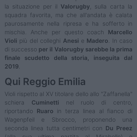
la situazione per il
Valorugby
, sulla carta la
squadra favorita, ma che all'andata è calata
paurosamente nella ripresa e ha sofferto in
mischia. Anche per questo coach
Marcello
Violi
più del colleghi
Anesi
e
Madero
. In caso
di successo
per il
Valorugby
sarebbe
la
prima
finale scudetto della storia, inseguita dal
2019
.
Qui Reggio Emilia
Violi rispetto al XV titolare dello allo "Zaffanella"
schiera
Cuminetti
nel ruolo di centro,
riportando
Ruaro
in terza linea al fianco di
Wagenpfeil e Sbrocco, proponendo una
seconda linea tutta centimetri con
Du Preez
(alla sua ultima partita al Mirabello) e