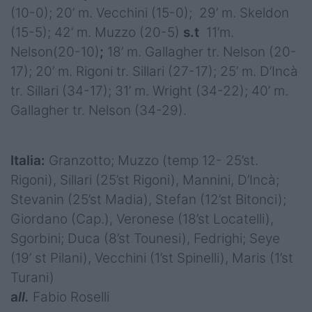
(10-0); 20’ m. Vecchini (15-0); 29’ m. Skeldon
(15-5); 42’ m. Muzzo (20-5)
s.t
11’m.
Nelson(20-10)
;
18’ m. Gallagher tr. Nelson (20-
17); 20’ m. Rigoni tr. Sillari (27-17); 25’ m. D’Incà
tr. Sillari (34-17); 31’ m. Wright (34-22); 40’ m.
Gallagher tr. Nelson (34-29).
Italia:
Granzotto; Muzzo (temp 12- 25’st.
Rigoni), Sillari (25’st Rigoni), Mannini, D’Incà;
Stevanin (25’st Madia), Stefan (12’st Bitonci);
Giordano (Cap.), Veronese (18’st Locatelli),
Sgorbini; Duca (8’st Tounesi), Fedrighi; Seye
(19’ st Pilani), Vecchini (1’st Spinelli), Maris (1’st
Turani)
a
ll.
Fabio Roselli