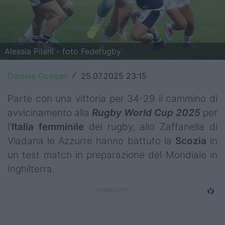
Top14
Premiership
Alessia Pilani - foto Federugby
Champions Cup
Daniele Goegan
25.07.2025 23:15
/
Challenge Cup
Parte con una vittoria per 34-29 il cammino di
World Rugby
avvicinamento alla
Rugby World Cup 2025
per
Rugby World Cup
l'
Italia femminile
del rugby, allo Zaffanella di
Viadana le Azzurre hanno battuto la
Scozia
in
Super Rugby
un test match in preparazione del Mondiale in
Rugby in TV
Inghilterra.
Mercato
Serie A Elite