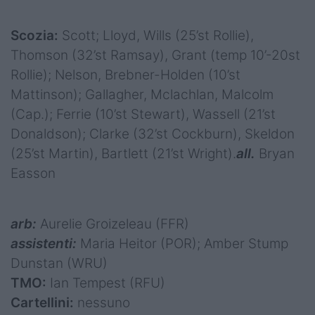
Scozia:
Scott; Lloyd, Wills (25’st Rollie),
Thomson (32’st Ramsay), Grant (temp 10’-20st
Rollie); Nelson, Brebner-Holden (10’st
Mattinson); Gallagher, Mclachlan, Malcolm
(Cap.); Ferrie (10’st Stewart), Wassell (21’st
Donaldson); Clarke (32’st Cockburn), Skeldon
(25’st Martin), Bartlett (21’st Wright).
all.
Bryan
Easson
arb:
Aurelie Groizeleau (FFR)
assistenti:
Maria Heitor (POR); Amber Stump
Dunstan (WRU)
TMO:
Ian Tempest (RFU)
Cartellini:
nessuno