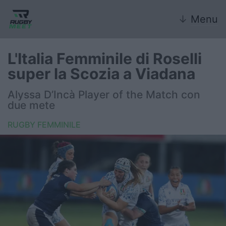
↓
Menu
L'Italia Femminile di Roselli
super la Scozia a Viadana
Nazionale
Alyssa D’Incà Player of the Match con
due mete
Nazionali giovanili
RUGBY FEMMINILE
Rugby Sevens
FIR
Internazionale
6 Nazioni
United Rugby Championship