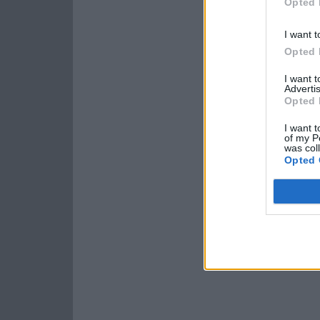
Opted 
I want t
Opted 
I want 
Advertis
Opted 
I want t
of my P
was col
Opted 