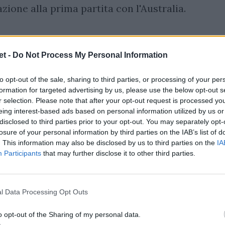
one alla prima partita con l'Australia.
riva la prima convocazione assoluta per
t -
Do Not Process My Personal Information
rthampton
Saints
reduce da un inizio di
to opt-out of the sale, sharing to third parties, or processing of your per
te in altrettante partite conquistando il
formation for targeted advertising by us, please use the below opt-out s
’ultimo match contro i Leicester Tigers , e
r selection. Please note that after your opt-out request is processed y
eing interest-based ads based on personal information utilized by us or
nda linea in forza al
Bath
. Entrambi nel
disclosed to third parties prior to your opt-out. You may separately opt-
della rosa dell’I
talia U20
nel Mondiale di
losure of your personal information by third parties on the IAB’s list of
. This information may also be disclosed by us to third parties on the
IA
Participants
that may further disclose it to other third parties.
l Data Processing Opt Outs
o opt-out of the Sharing of my personal data.