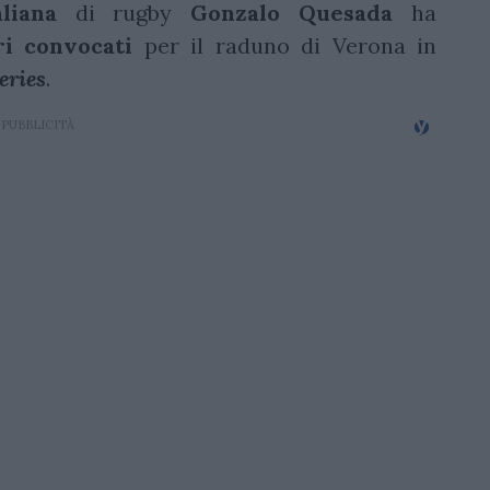
aliana
di rugby
Gonzalo
Quesada
ha
ri
convocati
per il raduno di Verona in
eries
.