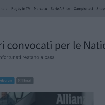
onale
Rugby in TV
Mercato
Serie A Elite
Campionati
Shop
ori convocati per le Nat
infortunati restano a casa
Telegram
Email