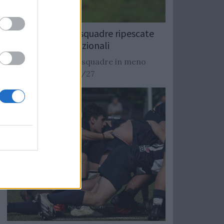
Rugby: Record di squadre ripescate
nei campionati nazionali
Si stimano oltre 20 squadre in meno
dalla stagione 2026/27