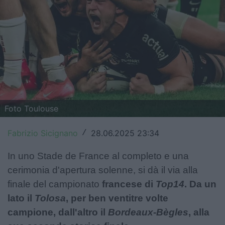
Top14
Premiership
Champions Cup
Challenge Cup
World Rugby
Foto Toulouse
Rugby World Cup
Fabrizio Sicignano
28.06.2025 23:34
/
Super Rugby
In uno Stade de France al completo e una
Rugby in TV
cerimonia d'apertura solenne, si dà il via alla
finale del campionato
francese di
Top14
.
Da un
Mercato
lato il
Tolosa
, per ben ventitre volte
campione, dall'altro il
Bordeaux-Bègles
, alla
Serie A Elite