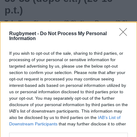
p.t.)
Tabellino:
3' cp. Lucu (0-3), 4' cp. Ramos (3-3),
9' cp. Lucu (3-6), 22' cp. Ramos (6-6), 27' cp.
Rugbymeet -
Do Not Process My Personal
Information
Lucu (6-9), 31' meta Jelonch tr. Ramos (13-9),
35' meta Penaud tr. Lucu (13-16), 40' meta Willis
If you wish to opt-out of the sale, sharing to third parties, or
tr. Ramos (20-16), 42' meta Jalibert tr. Lucu (20-
processing of your personal or sensitive information for
23), 46' meta Willis tr. Ramos (27-23), 56' cp.
targeted advertising by us, please use the below opt-out
section to confirm your selection. Please note that after your
Ramos (30-23), 64' cp. Ramos (33-23), 70' meta
opt-out request is processed you may continue seeing
Petti tr. Lucu (33-30), 80' cp. Lucu (33-33), 95'
interest-based ads based on personal information utilized by
cp. Ramos (36-33), 100' cp. Ramos (39-33)
us or personal information disclosed to third parties prior to
your opt-out. You may separately opt-out of the further
Cartellini
: 30' giallo a Guido Petti (Bordeaux),
disclosure of your personal information by third parties on the
55' giallo a Pierre Bochaton (Bordeaux)
IAB’s list of downstream participants. This information may
also be disclosed by us to third parties on the
IAB’s List of
Tolosa:
15 Thomas Ramos, 14 Juan Cruz
Downstream Participants
that may further disclose it to other
Mallia, 13 Pierre-Louis Barassi, 12 Santiago
third parties.