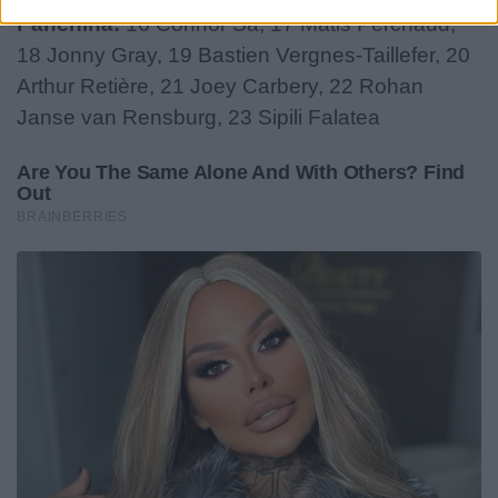
Panchina:
16 Connor Sa, 17 Matis Perchaud,
18 Jonny Gray, 19 Bastien Vergnes-Taillefer, 20
Arthur Retière, 21 Joey Carbery, 22 Rohan
Janse van Rensburg, 23 Sipili Falatea