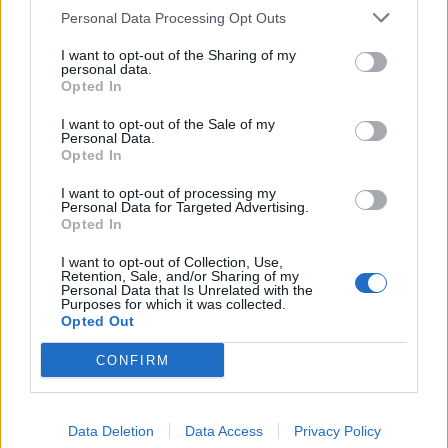
Chocobares, 11 Blair Kinghorn, 10 Romain
Personal Data Processing Opt Outs
Ntamack, 9 Paul Graou, 8 Anthony Jelonch, 7
I want to opt-out of the Sharing of my
Jack Willis, 6 François Cros, 5 Thibaud Flament,
personal data.
Opted In
4 Joshua Brennan, 3 Dorian Aldegheri, 2 Julien
Marchand, 1 Rodrigue Neti
I want to opt-out of the Sale of my
Personal Data.
Panchina:
16 Guillaume Cramont, 17 Cyril
Opted In
Baille, 18 Emmanuel Meafou, 19 Léo Banos, 20
I want to opt-out of processing my
Naoto Saito, 21 Pita Ahki, 22 Matthis Lebel, 23
Personal Data for Targeted Advertising.
Opted In
Joel Merkler
I want to opt-out of Collection, Use,
Bordeaux-Bègles:
15 Romain Buros, 14
Retention, Sale, and/or Sharing of my
Personal Data that Is Unrelated with the
Damian Penaud, 13 Nicolas Depoortere, 12
Purposes for which it was collected.
Opted Out
Yoram Moefana, 11 Louis Bielle-Biarrey, 10
Matthieu Jalibert, 9 Maxime Lucu, 8 Pete Samu,
CONFIRM
7 Pierre Bochaton, 6 Marko Gazzotti, 5 Cyril
Cazeaux, 4 Guido Petti, 3 Ben Tameifuna, 2
Data Deletion
Data Access
Privacy Policy
Maxime Lamothe, 1 Jefferson Poirot