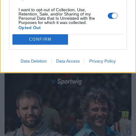
via di sperimentazione
Daniele Goegan
/
28.05.2020 15:54
I want to opt-out of Collection, Use,
Retention, Sale, and/or Sharing of my
Personal Data that Is Unrelated with the
Purposes for which it was collected.
Opted Out
←
1
2
3
4
→
CONFIRM
Pagina 2 di 4
Data Deletion
Data Access
Privacy Policy