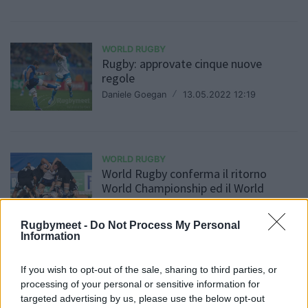
WORLD RUGBY
Rugby: approvate cinque nuove
regole
Daniele Goegan
/
13.05.2022 12:19
WORLD RUGBY
World Rugby conferma il ritorno
World Championship ed il World
Trophy
Daniele Goegan
/
22.02.2022 10:57
Rugbymeet -
Do Not Process My Personal
Information
If you wish to opt-out of the sale, sharing to third parties, or
WORLD RUGBY
processing of your personal or sensitive information for
Si aprirà mai il sipario per il World 12s
targeted advertising by us, please use the below opt-out
Rugby?