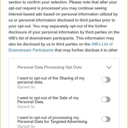
section to confirm your selection. Please note that after your
29.10.2021 21:02
opt-out request is processed you may continue seeing
interest-based ads based on personal information utilized by
us or personal information disclosed to third parties prior to
your opt-out. You may separately opt-out of the further
WORLD RUGBY
disclosure of your personal information by third parties on the
World Rugby, nell’anno del Covid
IAB’s list of downstream participants. This information may
perso 1 miliardo di sterline
also be disclosed by us to third parties on the
IAB’s List of
23.04.2021 16:56
Downstream Participants
that may further disclose it to other
third parties.
Personal Data Processing Opt Outs
WORLD RUGBY
I want to opt-out of the Sharing of my
World Rugby, riunione al vertice per
personal data.
riorganizzare il calendario mondiale
Opted In
15.06.2020 11:27
I want to opt-out of the Sale of my
Personal Data.
Opted In
WORLD RUGBY
I want to opt-out of processing my
Personal Data for Targeted Advertising.
Rugby: via libera a 10 nuove regole in
Opted In