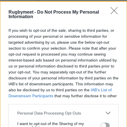
fuori gioco per il mediano di mischia che non
Rugbymeet -
Do Not Process My Personal
introduce sarà fissata a metà del tunnel»
Information
4)
Arresto al volo
(
mark
) «Possibilità di un
If you wish to opt-out of the sale, sharing to third parties, or
arresto al volo dentro la linea dei 22 metri a
processing of your personal or sensitive information for
partire da un calcio d'invio, perché favorisce le
targeted advertising by us, please use the below opt-out
section to confirm your selection. Please note that after your
opzioni d'attacco».
opt-out request is processed you may continue seeing
interest-based ads based on personal information utilized by
5)
Un solo stop
. «Il pallone dovrà essere
us or personal information disclosed to third parties prior to
giocato dopo che il raggruppamento
your opt-out. You may separately opt-out of the further
penetrante (drive maul) è stato giudicato
disclosure of your personal information by third parties on the
IAB’s list of downstream participants. This information may
arrestato una solo volta (uno stop) e non due».
also be disclosed by us to third parties on the
IAB’s List of
Downstream Participants
that may further disclose it to other
6)
Lancio storto
. «Possibilità di giocare anche
third parties.
dopo un lancio in touche storto, ma solo se
Personal Data Processing Opt Outs
l'allineamento è irreprensibile, favorendo la
continuità del gioco».
I want to opt-out of the Sharing of my