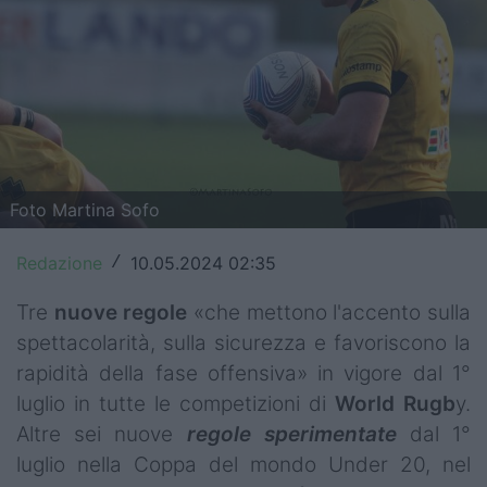
Top14
Premiership
Champions Cup
Challenge Cup
Foto Martina Sofo
World Rugby
Redazione
10.05.2024 02:35
/
Rugby World Cup
Tre
nuove
regole
«che mettono l'accento sulla
Super Rugby
spettacolarità, sulla sicurezza e favoriscono la
Rugby in TV
rapidità della fase offensiva» in vigore dal 1°
luglio in tutte le competizioni di
World Rugb
y.
Mercato
Altre sei nuove
regole sperimentate
dal 1°
Serie A Elite
luglio nella Coppa del mondo Under 20, nel