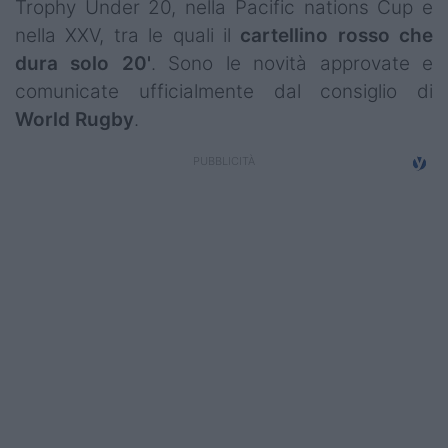
Trophy Under 20, nella Pacific nations Cup e
Campionati
nella XXV, tra le quali il
cartellino rosso che
dura solo 20'
. Sono le novità approvate e
Serie A
comunicate ufficialmente dal consiglio di
Serie B
World Rugby
.
Serie C
Femminile
Giovanili
Coppa Italia
Minirugby
Eventi
Top10