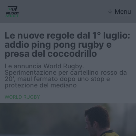
↓
Menu
Le nuove regole dal 1° luglio:
addio ping pong rugby e
Nazionale
presa del coccodrillo
Nazionali giovanili
Le annuncia World Rugby.
Sperimentazione per cartellino rosso da
Rugby Sevens
20', maul fermato dopo uno stop e
protezione del mediano
FIR
WORLD RUGBY
Internazionale
6 Nazioni
United Rugby Championship