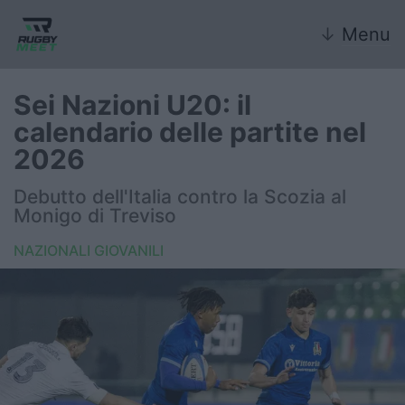
↓
Menu
Sei Nazioni U20: il
calendario delle partite nel
Nazionale
2026
Nazionali giovanili
Debutto dell'Italia contro la Scozia al
Monigo di Treviso
Rugby Sevens
NAZIONALI GIOVANILI
FIR
Internazionale
6 Nazioni
United Rugby Championship