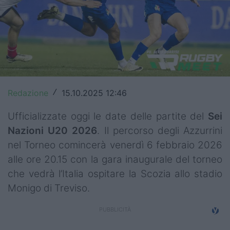
Top14
Premiership
Champions Cup
Challenge Cup
Redazione
15.10.2025 12:46
/
World Rugby
Ufficializzate oggi le date delle partite del
Sei
Rugby World Cup
Nazioni
U20 2026
. Il percorso degli Azzurrini
nel Torneo comincerà venerdì 6 febbraio 2026
Super Rugby
alle ore 20.15 con la gara inaugurale del torneo
Rugby in TV
che vedrà l’Italia ospitare la Scozia allo stadio
Monigo di Treviso.
Mercato
Serie A Elite