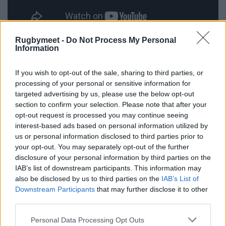
Rugbymeet -
Do Not Process My Personal
Information
If you wish to opt-out of the sale, sharing to third parties, or
Rugby Championship:
processing of your personal or sensitive information for
targeted advertising by us, please use the below opt-out
Argentina batte l’Australia
section to confirm your selection. Please note that after your
opt-out request is processed you may continue seeing
28-26 a Sydney e rilancia
interest-based ads based on personal information utilized by
la corsa al titolo
us or personal information disclosed to third parties prior to
your opt-out. You may separately opt-out of the further
disclosure of your personal information by third parties on the
L’
Argentina
ha dato una svolta decisiva alle
IAB’s list of downstream participants. This information may
proprie ambizioni nel
Rugby Championship
,
also be disclosed by us to third parties on the
IAB’s List of
superando l’
Australia
28-26 a Sydney sabato
Downstream Participants
that may further disclose it to other
third parties.
e vendicando così la sconfitta subita la
settimana precedente.
Personal Data Processing Opt Outs