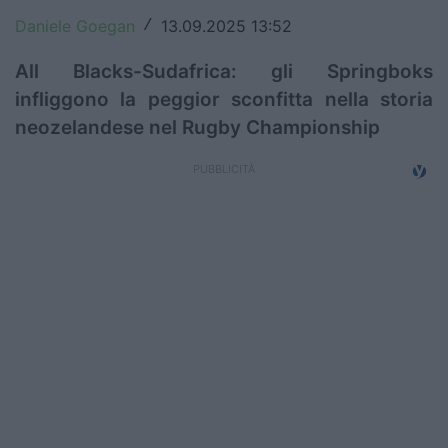
Campionati
Daniele Goegan
13.09.2025 13:52
/
Serie A
All Blacks-Sudafrica: gli Springboks
infliggono la peggior sconfitta nella storia
Serie B
neozelandese nel Rugby Championship
Serie C
Femminile
Giovanili
Coppa Italia
Minirugby
Eventi
Top10