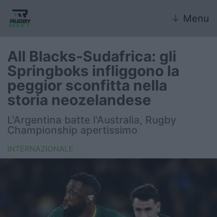
↓
Menu
All Blacks-Sudafrica: gli
Springboks infliggono la
Nazionale
peggior sconfitta nella
storia neozelandese
Nazionali giovanili
L'Argentina batte l'Australia, Rugby
Rugby Sevens
Championship apertissimo
FIR
INTERNAZIONALE
Internazionale
6 Nazioni
United Rugby Championship