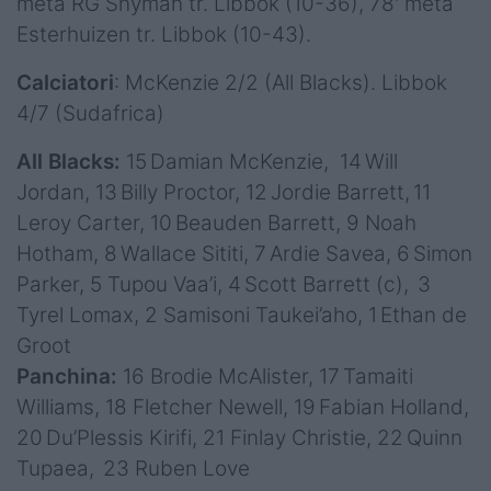
meta RG Snyman tr. Libbok (10-36), 78' meta
Esterhuizen tr. Libbok (10-43).
Calciatori
: McKenzie 2/2 (All Blacks). Libbok
4/7 (Sudafrica)
All Blacks:
15 Damian McKenzie, 14 Will
Jordan, 13 Billy Proctor, 12 Jordie Barrett, 11
Leroy Carter, 10 Beauden Barrett, 9 Noah
Hotham, 8 Wallace Sititi, 7 Ardie Savea, 6 Simon
Parker, 5 Tupou Vaa’i, 4 Scott Barrett (c), 3
Tyrel Lomax, 2 Samisoni Taukei’aho, 1 Ethan de
Groot
Panchina:
16 Brodie McAlister, 17 Tamaiti
Williams, 18 Fletcher Newell, 19 Fabian Holland,
20 Du’Plessis Kirifi, 21 Finlay Christie, 22 Quinn
Tupaea, 23 Ruben Love