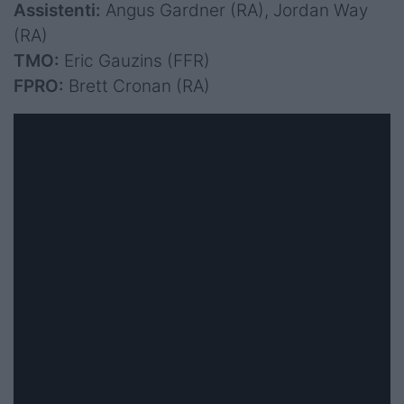
Assistenti:
Angus Gardner (RA), Jordan Way
(RA)
TMO:
Eric Gauzins (FFR)
FPRO:
Brett Cronan (RA)