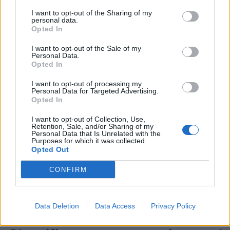
La vittoria dei Pumas
I want to opt-out of the Sharing of my
personal data.
Opted In
In una prestazione solida e meritata, i
Pumas
hanno segnato una sola meta con
Julian
I want to opt-out of the Sale of my
Personal Data.
Montoya
, capitano alla sua 50ª presenza,
Opted In
mentre
Santiago Carreras
ha trascinato la
I want to opt-out of processing my
Personal Data for Targeted Advertising.
squadra al successo con i suoi calci decisivi.
Opted In
Per l’
Australia
, le mete sono arrivate da
I want to opt-out of Collection, Use,
Retention, Sale, and/or Sharing of my
Joseph Suaalii, Andrew Kellaway
e
Filipo
Personal Data that Is Unrelated with the
Purposes for which it was collected.
Daugunu
(doppietta), con
Tane Edmed
e
Opted Out
James O’Connor
a segno con le
CONFIRM
trasformazioni e i piazzati. Tuttavia, non è
bastato per evitare una pesante sconfitta
casalinga.
Data Deletion
Data Access
Privacy Policy