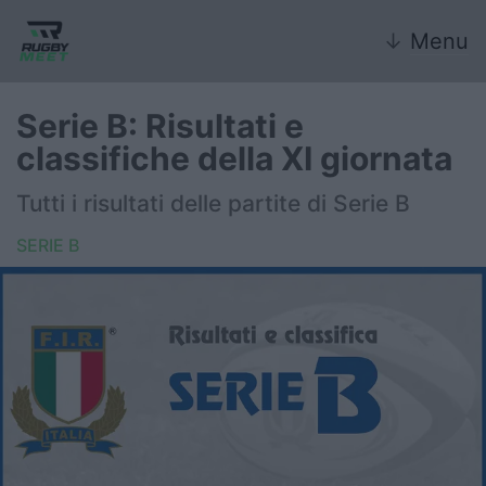
↓
Menu
Serie B: Risultati e
classifiche della XI giornata
Nazionale
Tutti i risultati delle partite di Serie B
Nazionali giovanili
SERIE B
Rugby Sevens
FIR
Internazionale
6 Nazioni
United Rugby Championship