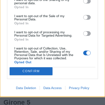
Firenze 10-15
personal data.
Opted In
Classifica
I want to opt-out of the Sale of my
Personal Data.
Rugby Lions Alto Lazio 52
Opted In
Olbia Rugby 1982 42
I want to opt-out of processing my
Rugby Perugia 42
Personal Data for Targeted Advertising.
Opted In
Rugby Gubbio 1984 37
Unione Rugby Firenze 27
I want to opt-out of Collection, Use,
Retention, Sale, and/or Sharing of my
C.U.S. Siena 27
Personal Data that Is Unrelated with the
Purposes for which it was collected.
Cavalieri Union R. Prato Sesto 26
Opted Out
Old Colleferro Rugby 15
CONFIRM
Lions Amaranto 11
Rugby Roma Olimpic Club 1930 3
Data Deletion
Data Access
Privacy Policy
Girone 5