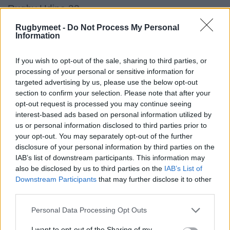
Rugby Udine 32
Rugby Villadose 76 26
Rugbymeet -
Do Not Process My Personal
Information
Rugby Trento 20
Castellana Rugby 18
If you wish to opt-out of the sale, sharing to third parties, or
C.U.S. Padova 11
processing of your personal or sensitive information for
Rugby Bassano 1976 6
targeted advertising by us, please use the below opt-out
section to confirm your selection. Please note that after your
opt-out request is processed you may continue seeing
interest-based ads based on personal information utilized by
Girone 4
us or personal information disclosed to third parties prior to
your opt-out. You may separately opt-out of the further
Rugby Lions Alto Lazio - Lions Amaranto 58-12
disclosure of your personal information by third parties on the
IAB’s list of downstream participants. This information may
C.U.S. Siena - Old Colleferro Rugby 40-23
also be disclosed by us to third parties on the
IAB’s List of
Rugby Gubbio 1984 - Rugby Perugia 5-22
Downstream Participants
that may further disclose it to other
Rugby Roma Olimpic Club 1930 - Olbia Rugby
third parties.
1982 10-12
Personal Data Processing Opt Outs
Cavalieri Union R. Prato Sesto - Unione Rugby
I want to opt-out of the Sharing of my