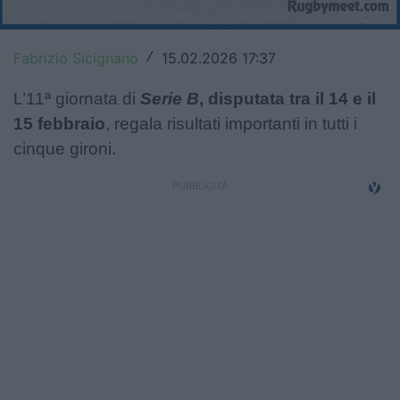
Top14
Fabrizio Sicignano
15.02.2026 17:37
/
Premiership
L’11ª giornata di
Serie B
, disputata tra il 14 e il
Champions Cup
15 febbraio
, regala risultati importanti in tutti i
Challenge Cup
cinque gironi.
World Rugby
Rugby World Cup
Super Rugby
Rugby in TV
Mercato
Serie A Elite