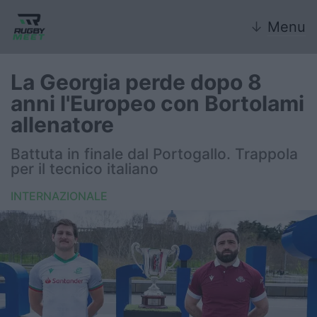
↓
Menu
La Georgia perde dopo 8
anni l'Europeo con Bortolami
Nazionale
allenatore
Nazionali giovanili
Battuta in finale dal Portogallo. Trappola
per il tecnico italiano
Rugby Sevens
INTERNAZIONALE
FIR
Internazionale
6 Nazioni
United Rugby Championship