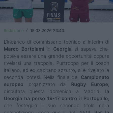
Top14
Premiership
Champions Cup
Redazione
15.03.2026 23:43
/
Challenge Cup
L'incarico di commissario tecnico a interim di
Marco Bortolami
in
Georgia
si sapeva che
World Rugby
poteva essere una grande opportunità oppure
Rugby World Cup
rivelarsi una trappola. Purtroppo per il coach
italiano, ed ex capitano azzurro, si è rivelato la
Super Rugby
seconda ipotesi. Nella finale del
Campionato
europeo
organizzato da
Rugby
Europe
,
Rugby in TV
disputata questa domenica a Madrid,
la
Mercato
Georgia ha perso 19-17 contro il Portogallo
,
che festeggia il suo secondo titolo nella
Serie A Elite
competizione, dopo quello del 2004.
Per la