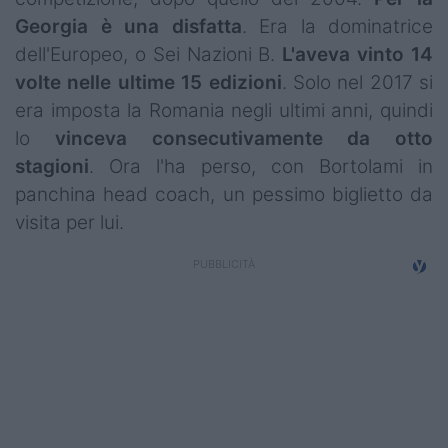
Campionati
Georgia è una disfatta
. Era la dominatrice
dell'Europeo, o Sei Nazioni B.
L'aveva vinto 14
Serie A
volte nelle ultime 15 edizioni
. Solo nel 2017 si
Serie B
era imposta la Romania negli ultimi anni, quindi
lo
vinceva consecutivamente da otto
Serie C
stagioni
. Ora l'ha perso, con Bortolami in
panchina head coach, un pessimo biglietto da
Femminile
visita per lui.
Giovanili
Coppa Italia
Minirugby
Eventi
Top10