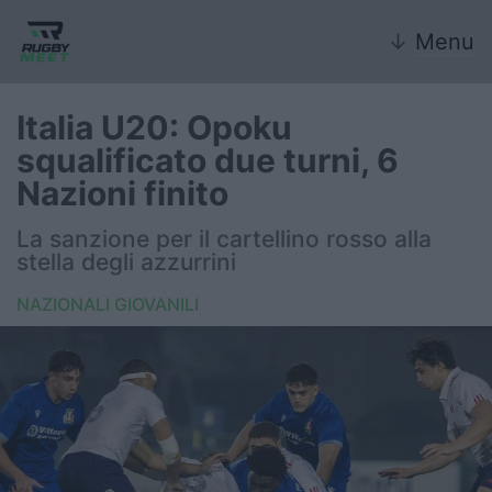
↓
Menu
Italia U20: Opoku
squalificato due turni, 6
Nazionale
Nazioni finito
Nazionali giovanili
La sanzione per il cartellino rosso alla
stella degli azzurrini
Rugby Sevens
NAZIONALI GIOVANILI
FIR
Internazionale
6 Nazioni
United Rugby Championship