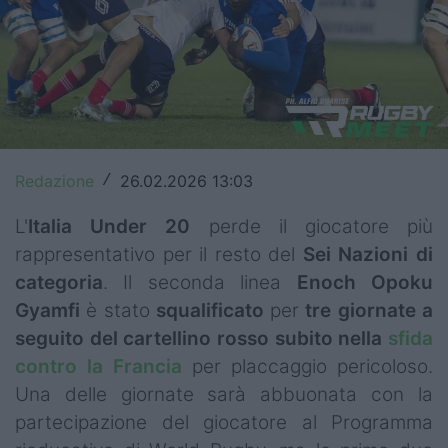
Top14
Premiership
Champions Cup
Challenge Cup
Redazione
26.02.2026 13:03
/
World Rugby
L'
Italia Under 20
perde il giocatore più
Rugby World Cup
rappresentativo per il resto del
Sei Nazioni di
categoria
. Il seconda linea
Enoch
Opoku
Super Rugby
Gyamfi
è stato
squalificato
per
tre giornate a
Rugby in TV
seguito del cartellino rosso subito nella
sfida
contro la Francia
per placcaggio pericoloso.
Mercato
Una delle giornate sarà abbuonata con la
partecipazione del giocatore al Programma
Serie A Elite