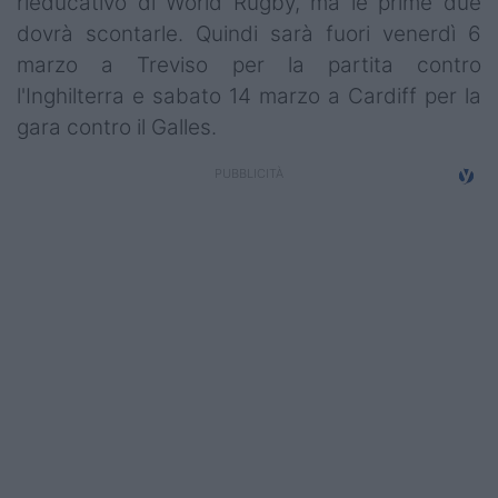
rieducativo di World Rugby, ma le prime due
Campionati
dovrà scontarle. Quindi sarà fuori venerdì 6
marzo a Treviso per la partita contro
Serie A
l'Inghilterra e sabato 14 marzo a Cardiff per la
Serie B
gara contro il Galles.
Serie C
Femminile
Giovanili
Coppa Italia
Minirugby
Eventi
Top10