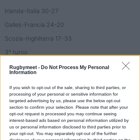
Irlanda-Italia 30-27
Galles-Francia 24-20
Scozia-Inghilterra 17-33
3° turno
Francia-Italia 32-17
Rugbymeet -
Do Not Process My Personal
Information
Inghilterra-Irlanda 21-31
If you wish to opt-out of the sale, sharing to third parties, or
Galles-Scozia 31-21
processing of your personal or sensitive information for
targeted advertising by us, please use the below opt-out
Classifica 6 Nazioni U20
section to confirm your selection. Please note that after your
opt-out request is processed you may continue seeing
interest-based ads based on personal information utilized by
15 Francia
us or personal information disclosed to third parties prior to
your opt-out. You may separately opt-out of the further
10 Irlanda
disclosure of your personal information by third parties on the