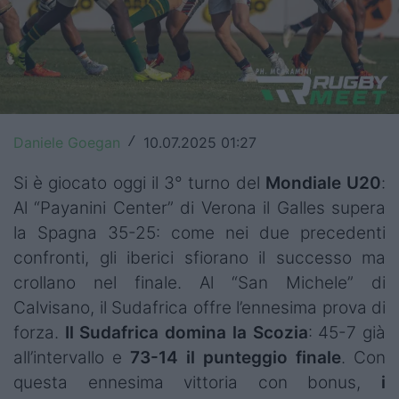
Top14
Premiership
Champions Cup
Challenge Cup
Daniele Goegan
10.07.2025 01:27
/
World Rugby
Si è giocato oggi il 3° turno del
Mondiale U20
:
Al “Payanini Center” di Verona il Galles supera
Rugby World Cup
la Spagna 35-25: come nei due precedenti
confronti, gli iberici sfiorano il successo ma
Super Rugby
crollano nel finale. Al “San Michele” di
Rugby in TV
Calvisano, il Sudafrica offre l’ennesima prova di
forza.
Il Sudafrica domina la Scozia
: 45-7 già
Mercato
all’intervallo e
73-14 il punteggio finale
. Con
Serie A Elite
questa ennesima vittoria con bonus,
i