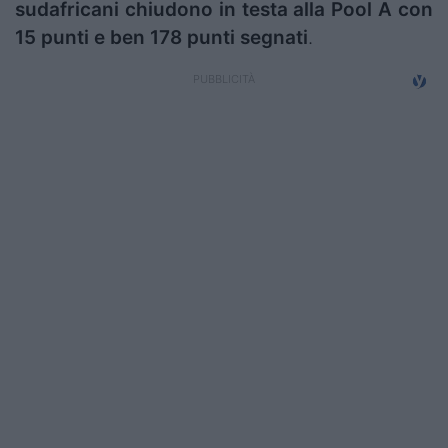
sudafricani chiudono in testa alla Pool A con
Campionati
15 punti e ben 178 punti segnati
.
Serie A
Serie B
Serie C
Femminile
Giovanili
Coppa Italia
Minirugby
Eventi
Top10