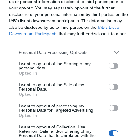
us or personal information disclosed to third parties prior to
Stadio “Luigi Zaffanella” – Viadana
your opt-out. You may separately opt-out of the further
ore 15:30 – Inghilterra v Galles (5 v 8)
disclosure of your personal information by third parties on the
IAB’s list of downstream participants. This information may
ore 18:00 – Francia v Nuova Zelanda (2 v 3)
also be disclosed by us to third parties on the
IAB’s List of
ore 20:30 – Sudafrica v Argentina (1 v 4)
Downstream Participants
that may further disclose it to other
third parties.
Personal Data Processing Opt Outs
> Programma delle partite
I want to opt-out of the Sharing of my
del Mondiale U20 <
personal data.
Opted In
I want to opt-out of the Sale of my
Personal Data.
Opted In
I want to opt-out of processing my
Personal Data for Targeted Advertising.
Opted In
I want to opt-out of Collection, Use,
Retention, Sale, and/or Sharing of my
Personal Data that Is Unrelated with the