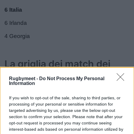
6 Italia
6 Irlanda
4 Georgia
La griglia dei match dei
playoff:
Rugbymeet -
Do Not Process My Personal
Information
Lunedì 14 luglio
If you wish to opt-out of the sale, sharing to third parties, or
“Payanini Center” Verona
processing of your personal or sensitive information for
ore 15:30 – Georgia v Spagna (10 v 11)
targeted advertising by us, please use the below opt-out
ore 18:00 – Irlanda v Scozia (9 v 12)
section to confirm your selection. Please note that after your
opt-out request is processed you may continue seeing
ore 20:30 – Italia v Australia (7 v 6)
interest-based ads based on personal information utilized by