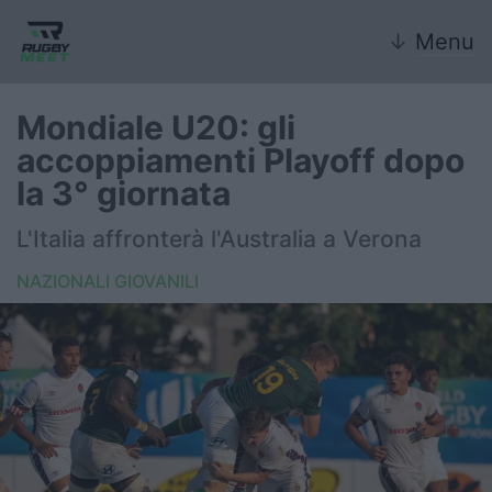
↓
Menu
Mondiale U20: gli
accoppiamenti Playoff dopo
Nazionale
la 3° giornata
Nazionali giovanili
L'Italia affronterà l'Australia a Verona
Rugby Sevens
NAZIONALI GIOVANILI
FIR
Internazionale
6 Nazioni
United Rugby Championship