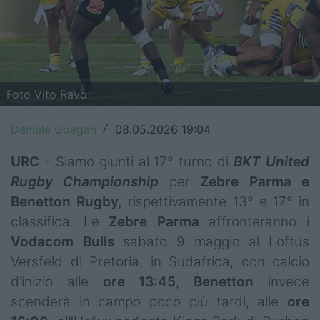
Top14
Premiership
Champions Cup
Foto Vito Ravo
Challenge Cup
Daniele Goegan
08.05.2026 19:04
/
World Rugby
URC
- Siamo giunti al 17° turno di
BKT United
Rugby World Cup
Rugby Championship
per
Zebre Parma e
Benetton Rugby,
rispettivamente 13° e 17° in
Super Rugby
classifica. Le
Zebre
Parma
affronteranno i
Rugby in TV
Vodacom
Bulls
sabato 9 maggio al Loftus
Versfeld di Pretoria, in Sudafrica, con calcio
Mercato
d’inizio alle
ore 13:45
,
Benetton
invece
scenderà in campo poco più tardi,
alle
ore
Serie A Elite