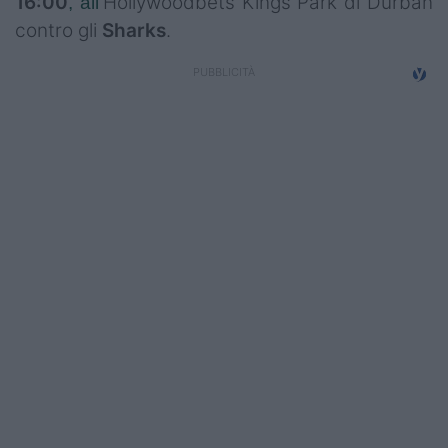
16:00
Hollywoodbets Kings Park di Durban
, all'
Campionati
contro gli
Sharks
.
Serie A
Serie B
Serie C
Femminile
Giovanili
Coppa Italia
Minirugby
Eventi
Top10