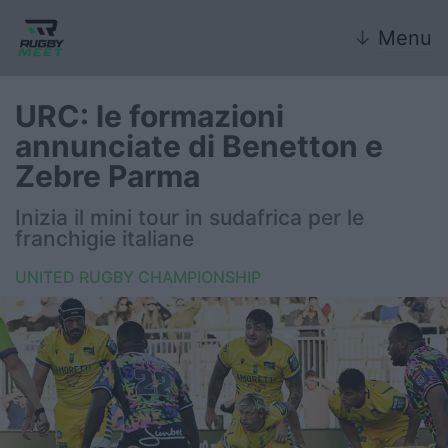
↓
Menu
URC: le formazioni
annunciate di Benetton e
Nazionale
Zebre Parma
Nazionali giovanili
Inizia il mini tour in sudafrica per le
franchigie italiane
Rugby Sevens
UNITED RUGBY CHAMPIONSHIP
FIR
Internazionale
6 Nazioni
United Rugby Championship