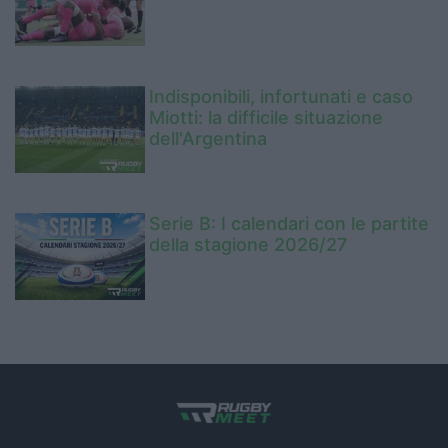
Indisponibili, infortunati e caso
Miotti: la difficile situazione
dell'Argentina
Serie B: I calendari con le partite
della stagione 2026/27