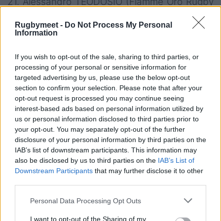
21. Alessandro TEODOSIO (Fiamme Oro Rugby
Roma)
Rugbymeet -
Do Not Process My Personal
22. Edoardo VITALE (CUS Milano Rugby)
Information
23. Thomas DEL SURETO (Fiamme Oro Rugby
Roma)
If you wish to opt-out of the sale, sharing to third parties, or
processing of your personal or sensitive information for
Capo Allenatore: Andrea DI GIANDOMENICO
targeted advertising by us, please use the below opt-out
section to confirm your selection. Please note that after your
opt-out request is processed you may continue seeing
interest-based ads based on personal information utilized by
us or personal information disclosed to third parties prior to
your opt-out. You may separately opt-out of the further
disclosure of your personal information by third parties on the
IAB’s list of downstream participants. This information may
also be disclosed by us to third parties on the
IAB’s List of
Downstream Participants
that may further disclose it to other
third parties.
Personal Data Processing Opt Outs
I want to opt-out of the Sharing of my