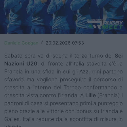
Top14
Premiership
Champions Cup
Daniele Goegan
20.02.2026 07:53
/
Challenge Cup
Sabato sera va di scena il terzo turno del
Sei
World Rugby
Nazioni U20
, di fronte all'Italia stavolta c'è la
Rugby World Cup
Francia in una sfida in cui gli Azzurrini partono
sfavoriti ma vogliono proseguire il percorso di
Super Rugby
crescita all’interno del Torneo confermando a
Rugby in TV
crescita vista contro l'Irlanda. A
Lille
(Francia) i
padroni di casa si presentano primi a punteggio
Mercato
pieno grazie alle vittorie con bonus su Irlanda e
Galles. Italia reduce dalla sconfitta di misura in
Serie A Elite