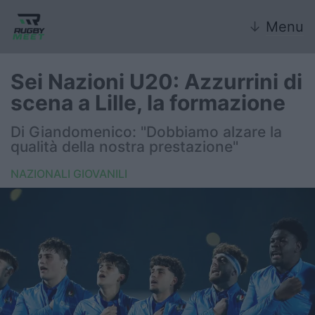
↓
Menu
Sei Nazioni U20: Azzurrini di
scena a Lille, la formazione
Nazionale
Di Giandomenico: "Dobbiamo alzare la
qualità della nostra prestazione"
Nazionali giovanili
NAZIONALI GIOVANILI
Rugby Sevens
FIR
Internazionale
6 Nazioni
United Rugby Championship