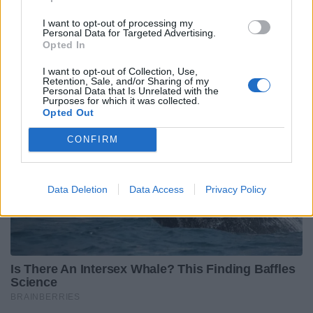
Sabato 14 marzo
I want to opt-out of processing my
Personal Data for Targeted Advertising.
Bulls-Stormers
Opted In
I want to opt-out of Collection, Use,
Retention, Sale, and/or Sharing of my
Personal Data that Is Unrelated with the
Purposes for which it was collected.
Opted Out
CONFIRM
Data Deletion
Data Access
Privacy Policy