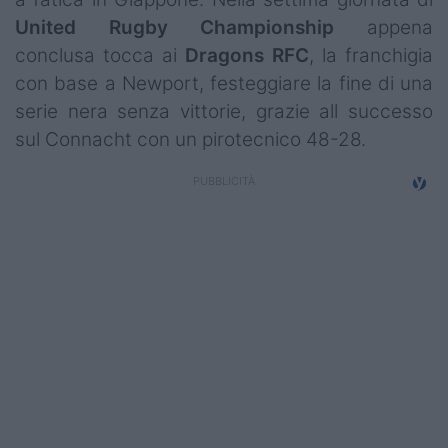
Campionati
United Rugby Championship
appena
conclusa tocca ai
Dragons RFC
, la franchigia
Serie A
con base a Newport, festeggiare la fine di una
Serie B
serie nera senza vittorie, grazie all successo
sul Connacht con un pirotecnico 48-28.
Serie C
Femminile
Giovanili
Coppa Italia
Minirugby
Eventi
Top10