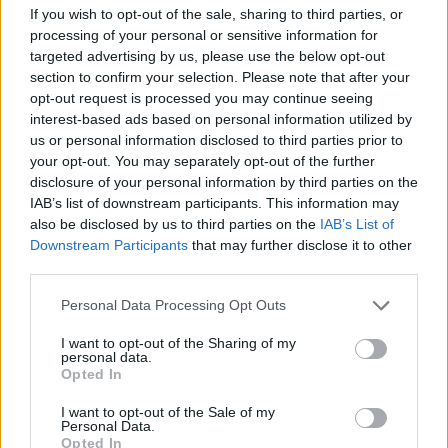
If you wish to opt-out of the sale, sharing to third parties, or
Venerdì 26 dicembre
processing of your personal or sensitive information for
targeted advertising by us, please use the below opt-out
Cardiff-Dragons
section to confirm your selection. Please note that after your
opt-out request is processed you may continue seeing
Scarlets-Ospreys
interest-based ads based on personal information utilized by
us or personal information disclosed to third parties prior to
Sabato 27 dicembre
your opt-out. You may separately opt-out of the further
disclosure of your personal information by third parties on the
Zebre-Benetton
IAB’s list of downstream participants. This information may
also be disclosed by us to third parties on the
IAB’s List of
Edimburgo-Glasgow
Downstream Participants
that may further disclose it to other
third parties.
Connacht-Ulster
Personal Data Processing Opt Outs
Munster-Leinster
I want to opt-out of the Sharing of my
personal data.
Sabato 21 febbraio
Opted In
I want to opt-out of the Sale of my
Lions-Sharks
Personal Data.
Opted In