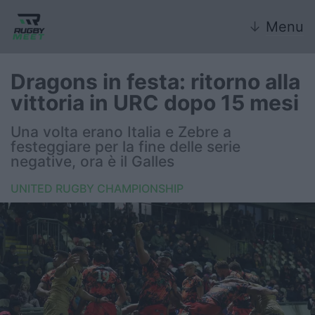
↓
Menu
Dragons in festa: ritorno alla
vittoria in URC dopo 15 mesi
Nazionale
Una volta erano Italia e Zebre a
festeggiare per la fine delle serie
Nazionali giovanili
negative, ora è il Galles
Rugby Sevens
UNITED RUGBY CHAMPIONSHIP
FIR
Internazionale
6 Nazioni
United Rugby Championship