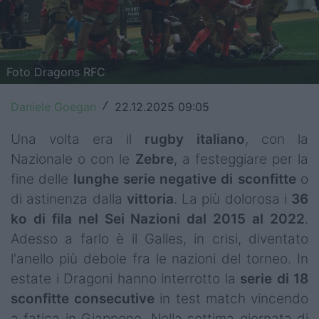
Top14
Premiership
Foto Dragons RFC
Champions Cup
Daniele Goegan
22.12.2025 09:05
/
Challenge Cup
Una volta era il
rugby italiano
, con la
World Rugby
Nazionale o con le
Zebre
, a festeggiare per la
Rugby World Cup
fine delle
lunghe serie negative di sconfitte
o
di astinenza dalla
vittoria
. La più dolorosa i
36
Super Rugby
ko di fila nel Sei Nazioni dal 2015 al 2022
.
Adesso a farlo è il Galles, in crisi, diventato
Rugby in TV
l'anello più debole fra le nazioni del torneo. In
Mercato
estate i Dragoni hanno interrotto la
serie di 18
sconfitte consecutive
in test match vincendo
Serie A Elite
a fatica in Giappone. Nella settima giornata di