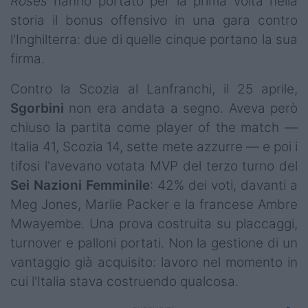
Roses
hanno portato per la prima volta nella
storia il bonus offensivo in una gara contro
l'Inghilterra: due di quelle cinque portano la sua
firma.
Contro la Scozia al Lanfranchi, il 25 aprile,
Sgorbini
non era andata a segno. Aveva però
chiuso la partita come player of the match —
Italia 41, Scozia 14, sette mete azzurre — e poi i
tifosi l'avevano votata MVP del terzo turno del
Sei Nazioni Femminile
: 42% dei voti, davanti a
Meg Jones, Marlie Packer e la francese Ambre
Mwayembe. Una prova costruita su placcaggi,
turnover e palloni portati. Non la gestione di un
vantaggio già acquisito: lavoro nel momento in
cui l'Italia stava costruendo qualcosa.