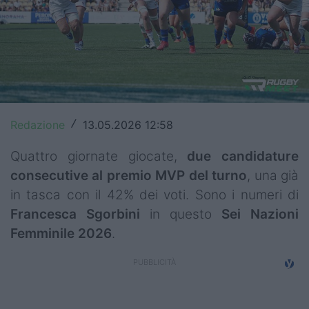
Top14
Premiership
Champions Cup
Challenge Cup
Redazione
13.05.2026 12:58
/
World Rugby
Quattro giornate giocate,
due candidature
Rugby World Cup
consecutive al premio MVP del turno
, una già
in tasca con il 42% dei voti. Sono i numeri di
Super Rugby
Francesca Sgorbini
in questo
Sei Nazioni
Rugby in TV
Femminile 2026
.
Mercato
Serie A Elite