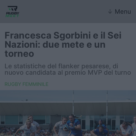
↓
Menu
Francesca Sgorbini e il Sei
Nazioni: due mete e un
Nazionale
torneo
Nazionali giovanili
Le statistiche del flanker pesarese, di
nuovo candidata al premio MVP del turno
Rugby Sevens
RUGBY FEMMINILE
FIR
Internazionale
6 Nazioni
United Rugby Championship