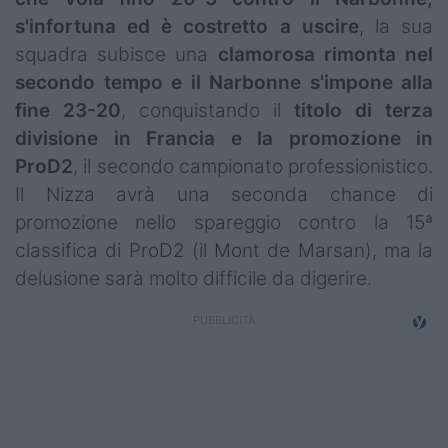
Campionati
s'infortuna ed è costretto a uscire
, la sua
squadra subisce una
clamorosa rimonta nel
Serie A
secondo tempo e il Narbonne s'impone alla
Serie B
fine 23-20
, conquistando il
titolo di terza
divisione in Francia e la promozione in
Serie C
ProD2
, il secondo campionato professionistico.
Il Nizza avrà una seconda chance di
Femminile
promozione nello spareggio contro la 15ª
Giovanili
classifica di ProD2 (il Mont de Marsan), ma la
delusione sarà molto difficile da digerire.
Coppa Italia
Minirugby
Eventi
Top10