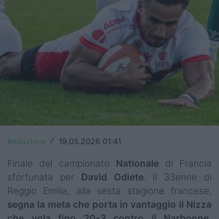
Top14
Premiership
Champions Cup
Challenge Cup
World Rugby
Rugby World Cup
Redazione
19.05.2026 01:41
Super Rugby
/
Finale del campionato
Nationale
di Francia
Rugby in TV
sfortunata per
David
Odiete
. Il 33enne di
Mercato
Reggio Emilia, alla sesta stagione francese,
segna la meta che porta in vantaggio il Nizza
Serie A Elite
che vola fino 20-3 contro il Narbonne,