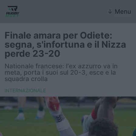
↓
Menu
Finale amara per Odiete:
segna, s'infortuna e il Nizza
Nazionale
perde 23-20
Nazionali giovanili
Nationale francese: l'ex azzurro va in
meta, porta i suoi sul 20-3, esce e la
Rugby Sevens
squadra crolla
INTERNAZIONALE
FIR
Internazionale
6 Nazioni
United Rugby Championship