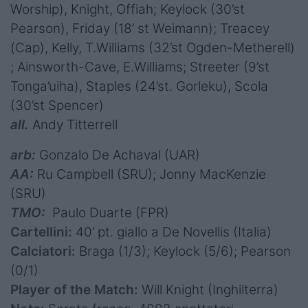
Worship), Knight, Offiah; Keylock (30’st
Pearson), Friday (18’ st Weimann); Treacey
(Cap), Kelly, T.Williams (32’st Ogden-Metherell)
; Ainsworth-Cave, E.Williams; Streeter (9’st
Tonga’uiha), Staples (24’st. Gorleku), Scola
(30’st Spencer)
all.
Andy Titterrell
arb:
Gonzalo De Achaval (UAR)
AA:
Ru Campbell (SRU); Jonny MacKenzie
(SRU)
TMO:
Paulo Duarte (FPR)
Cartellini:
40’ pt. giallo a De Novellis (Italia)
Calciatori:
Braga (1/3); Keylock (5/6); Pearson
(0/1)
Player of the Match:
Will Knight (Inghilterra)