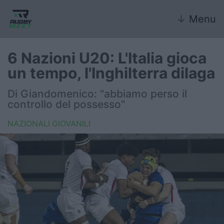
↓
Menu
6 Nazioni U20: L'Italia gioca
un tempo, l'Inghilterra dilaga
Nazionale
Di Giandomenico: "abbiamo perso il
controllo del possesso"
Nazionali giovanili
NAZIONALI GIOVANILI
Rugby Sevens
FIR
Internazionale
6 Nazioni
United Rugby Championship