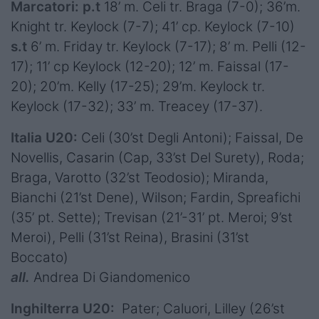
Marcatori: p.t
18’ m. Celi tr. Braga (7-0); 36’m.
Knight tr. Keylock (7-7); 41’ cp. Keylock (7-10)
s.t
6’ m. Friday tr. Keylock (7-17); 8’ m. Pelli (12-
17); 11’ cp Keylock (12-20); 12’ m. Faissal (17-
20); 20’m. Kelly (17-25); 29’m. Keylock tr.
Keylock (17-32); 33’ m. Treacey (17-37).
Italia U20:
Celi (30’st Degli Antoni); Faissal, De
Novellis, Casarin (Cap, 33’st Del Surety), Roda;
Braga, Varotto (32’st Teodosio); Miranda,
Bianchi (21’st Dene), Wilson; Fardin, Spreafichi
(35’ pt. Sette); Trevisan (21’-31’ pt. Meroi; 9’st
Meroi), Pelli (31’st Reina), Brasini (31’st
Boccato)
all.
Andrea Di Giandomenico
Inghilterra U20:
Pater; Caluori, Lilley (26’st