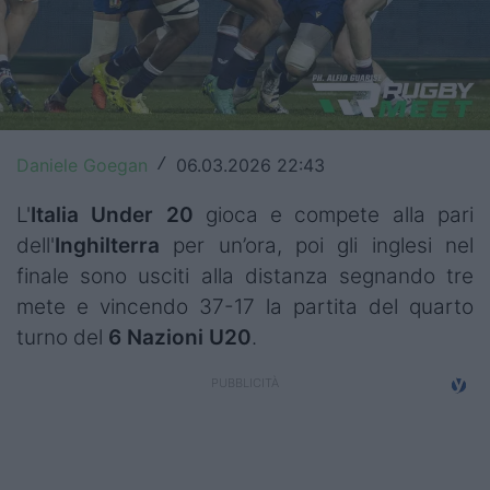
Top14
Premiership
Champions Cup
Daniele Goegan
06.03.2026 22:43
/
Challenge Cup
L'
Italia Under 20
gioca e compete alla pari
World Rugby
dell'
Inghilterra
per un’ora, poi gli inglesi nel
Rugby World Cup
finale sono usciti alla distanza segnando tre
mete e vincendo 37-17 la partita del quarto
Super Rugby
turno del
6 Nazioni U20
.
Rugby in TV
Mercato
Serie A Elite