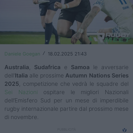
Top14
Premiership
Champions Cup
Challenge Cup
Daniele Goegan
18.02.2025 21:43
/
World Rugby
Australia
,
Sudafrica
e
Samoa
le avversarie
Rugby World Cup
dell'
Italia
alle prossime
Autumn Nations Series
2025
, competizione che vedrà le squadre del
Super Rugby
Sei Nazioni
ospitare le migliori Nazionali
Rugby in TV
dell’Emisfero Sud per un mese di imperdibile
rugby internazionale partire dal prossimo mese
Mercato
di novembre.
Serie A Elite