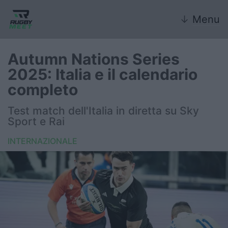
↓
Menu
Autumn Nations Series
2025: Italia e il calendario
Nazionale
completo
Nazionali giovanili
Test match dell'Italia in diretta su Sky
Sport e Rai
Rugby Sevens
INTERNAZIONALE
FIR
Internazionale
6 Nazioni
United Rugby Championship