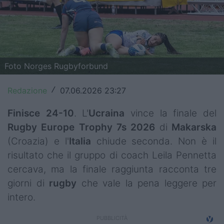
Top14
Premiership
Champions Cup
Foto Norges Rugbyforbund
Challenge Cup
Redazione
07.06.2026 23:27
/
World Rugby
Finisce 24-10
. L'
Ucraina
vince la finale del
Rugby World Cup
Rugby Europe Trophy 7s 2026
di
Makarska
(Croazia) e l'
Italia
chiude seconda. Non è il
Super Rugby
risultato che il gruppo di coach Leila Pennetta
Rugby in TV
cercava, ma la finale raggiunta racconta tre
giorni di
rugby
che vale la pena leggere per
Mercato
intero.
Serie A Elite