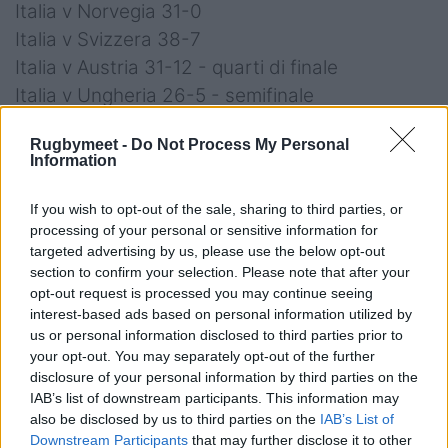
Italia v Norvegia 31-0
Italia v Svizzera 38-7
Italia v Austria 31-12 - quarti di finale
Italia v Ungheria 26-5 - semifinale
Italia v Ucraina 10-22 - Finale
Rugbymeet -
Do Not Process My Personal
Information
@rhynosmm
— Rugby
Femminile Italiano
If you wish to opt-out of the sale, sharing to third parties, or
processing of your personal or sensitive information for
targeted advertising by us, please use the below opt-out
section to confirm your selection. Please note that after your
opt-out request is processed you may continue seeing
interest-based ads based on personal information utilized by
us or personal information disclosed to third parties prior to
your opt-out. You may separately opt-out of the further
disclosure of your personal information by third parties on the
IAB’s list of downstream participants. This information may
also be disclosed by us to third parties on the
IAB’s List of
Downstream Participants
that may further disclose it to other