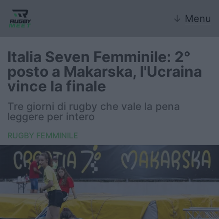
↓
Menu
Italia Seven Femminile: 2°
posto a Makarska, l'Ucraina
Nazionale
vince la finale
Nazionali giovanili
Tre giorni di rugby che vale la pena
leggere per intero
Rugby Sevens
RUGBY FEMMINILE
FIR
Internazionale
6 Nazioni
United Rugby Championship