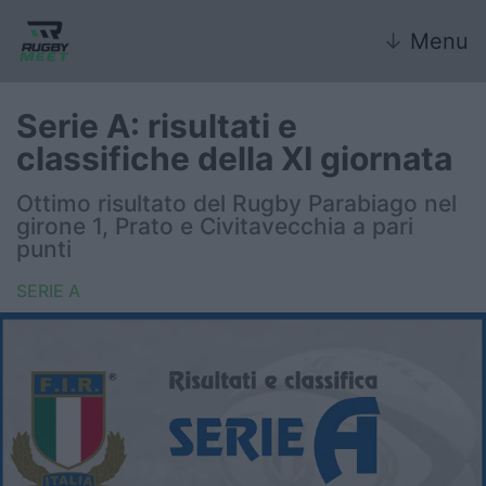
↓
Menu
Serie A: risultati e
classifiche della XI giornata
Nazionale
Ottimo risultato del Rugby Parabiago nel
girone 1, Prato e Civitavecchia a pari
Nazionali giovanili
punti
Rugby Sevens
SERIE A
FIR
Internazionale
6 Nazioni
United Rugby Championship