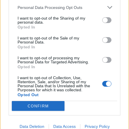
Sesto 5-14
Personal Data Processing Opt Outs
LA Rugby L'Aquila 2021 - US Roma Rugby R.L.
I want to opt-out of the Sharing of my
36-12
personal data.
Opted In
RNA - FI.FA. Security U.R. San Benedetto ---
I want to opt-out of the Sale of my
Classifica
Personal Data.
Opted In
Cavalieri Union R. Prato Sesto 51
I want to opt-out of processing my
Civitavecchia R.Centumcellae 51
Personal Data for Targeted Advertising.
Opted In
FI.FA. Security U.R. San Benedetto 33
LA Rugby L'Aquila 2021 31
I want to opt-out of Collection, Use,
Retention, Sale, and/or Sharing of my
Unione Rugby Firenze 26
Personal Data that Is Unrelated with the
Purposes for which it was collected.
Rugby Roma Olimpic Club 1930 24
Opted Out
Polisportiva Paganica Rugby 21
CONFIRM
RNA 21
Pol. S.S. Lazio Rugby 1927 15
US Roma Rugby R.L. 0
Data Deletion
Data Access
Privacy Policy