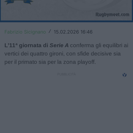
Top14
Premiership
Fabrizio Sicignano
15.02.2026 16:46
/
Champions Cup
L’11ª giornata di
Serie A
conferma gli equilibri ai
Challenge Cup
vertici dei quattro gironi, con sfide decisive sia
World Rugby
per il primato sia per la zona playoff.
Rugby World Cup
Super Rugby
Rugby in TV
Mercato
Serie A Elite