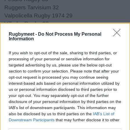
Ruggers Tarvisium 32
Valpolicella Rugby 1974 29
Villorba Rugby 28
Rugby Viadana 1970 24
Rugbymeet -
Do Not Process My Personal
Information
Romagna R.F.C. 21
Rugby Badia 1981 18
If you wish to opt-out of the sale, sharing to third parties, or
Rugby Feltre 13
processing of your personal or sensitive information for
targeted advertising by us, please use the below opt-out
section to confirm your selection. Please note that after your
opt-out request is processed you may continue seeing
Girone 4
interest-based ads based on personal information utilized by
us or personal information disclosed to third parties prior to
Civitavecchia R.Centumcellae - Rugby Roma
your opt-out. You may separately opt-out of the further
Olimpic Club 1930 27-14
disclosure of your personal information by third parties on the
IAB’s list of downstream participants. This information may
Polisportiva Paganica Rugby - Pol. S.S. Lazio
also be disclosed by us to third parties on the
IAB’s List of
Rugby 1927 20-20
Downstream Participants
that may further disclose it to other
Unione Rugby Firenze - Cavalieri Union R. Prato
third parties.