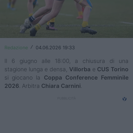
Top14
Premiership
Champions Cup
Challenge Cup
Redazione
04.06.2026 19:33
/
World Rugby
Il 6 giugno alle 18:00, a chiusura di una
stagione lunga e densa,
Villorba
e
CUS
Torino
Rugby World Cup
si giocano la
Coppa
Conference
Femminile
2026
. Arbitra
Chiara Carnini
.
Super Rugby
Rugby in TV
Mercato
Serie A Elite