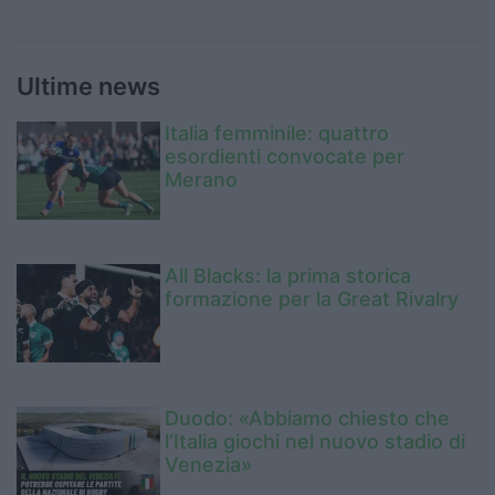
Ultime news
Italia femminile: quattro
esordienti convocate per
Merano
All Blacks: la prima storica
formazione per la Great Rivalry
Duodo: «Abbiamo chiesto che
l’Italia giochi nel nuovo stadio di
Venezia»