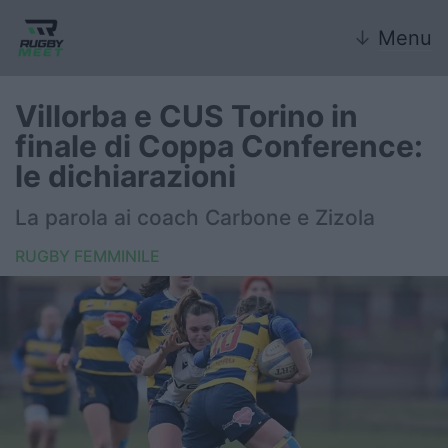
↓
Menu
Villorba e CUS Torino in
finale di Coppa Conference:
Nazionale
le dichiarazioni
Nazionali giovanili
La parola ai coach Carbone e Zizola
Rugby Sevens
RUGBY FEMMINILE
FIR
Internazionale
6 Nazioni
United Rugby Championship