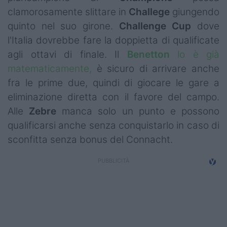
Campionati
clamorosamente slittare in
Challege
giungendo
quinto nel suo girone.
Challenge
Cup
dove
Serie A
l'Italia dovrebbe fare la doppietta di qualificate
agli ottavi di finale. Il
Benetton
lo è già
Serie B
matematicamente,
è sicuro di arrivare anche
Serie C
fra le prime due, quindi di giocare le gare a
eliminazione diretta con il favore del campo.
Femminile
Alle
Zebre
manca solo un punto e possono
Giovanili
qualificarsi anche senza conquistarlo in caso di
sconfitta senza bonus del Connacht.
Coppa Italia
Minirugby
Eventi
Top10