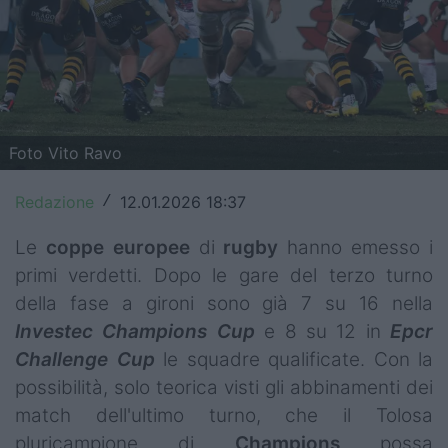
Top14
Premiership
Champions Cup
Foto Vito Ravo
Challenge Cup
Redazione
12.01.2026 18:37
World Rugby
/
Le
coppe
europee
di
rugby
hanno emesso i
Rugby World Cup
primi verdetti. Dopo le gare del terzo turno
Super Rugby
della fase a gironi sono già 7 su 16 nella
Investec Champions Cup
e 8 su 12 in
Epcr
Rugby in TV
Challenge Cup
le squadre qualificate. Con la
Mercato
possibilità, solo teorica visti gli abbinamenti dei
match dell'ultimo turno, che il Tolosa
Serie A Elite
pluricampione di
Champions
possa