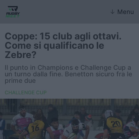
↓
Menu
Coppe: 15 club agli ottavi.
Come si qualificano le
Nazionale
Zebre?
Nazionali giovanili
Il punto in Champions e Challenge Cup a
un turno dalla fine. Benetton sicuro fra le
Rugby Sevens
prime due
CHALLENGE CUP
FIR
Internazionale
6 Nazioni
United Rugby Championship