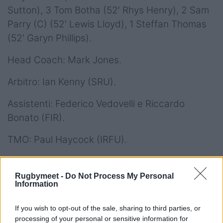
Sutton), 3 Tom Botha (52′ Rhys Henry), 2 Sam
Parry (C) (52′ Lewis Lloyd), 1 Steffan Thomas
(52′ Garyn Phillips).
Head Coach: Mark Jones.
Arbitro: Ian Kenny (SRU).
Assistenti: Federico Vedovelli e Riccardo
Bonato (FIR).
TMO: Paul Haycock (IRFU).
Video Highlights di
Rugbymeet -
Do Not Process My Personal
Benetton Rugby - Ospreys
Information
31-19
If you wish to opt-out of the sale, sharing to third parties, or
processing of your personal or sensitive information for