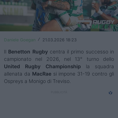
Top14
Premiership
Champions Cup
Daniele Goegan
21.03.2026 18:23
/
Challenge Cup
Il
Benetton
Rugby
centra il primo successo in
World Rugby
campionato nel 2026, nel 13° turno dello
Rugby World Cup
United Rugby Championship
la squadra
allenata da
MacRae
si impone 31-19 contro gli
Super Rugby
Ospreys a Monigo di Treviso.
Rugby in TV
Mercato
Serie A Elite