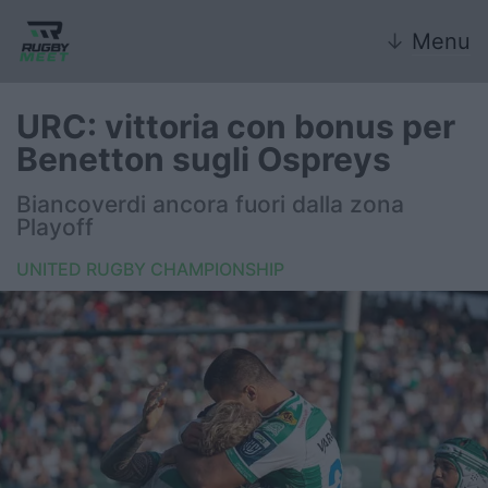
↓
Menu
URC: vittoria con bonus per
Benetton sugli Ospreys
Nazionale
Biancoverdi ancora fuori dalla zona
Playoff
Nazionali giovanili
UNITED RUGBY CHAMPIONSHIP
Rugby Sevens
FIR
Internazionale
6 Nazioni
United Rugby Championship