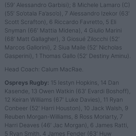
(59′ Alessandro Garbisi); 8 Michele Lamaro (C)
(55′ So’otala Fa’aso’o), 7 Alessandro Izekor (63′
Scott Scrafton), 6 Riccardo Favretto, 5 Eli
Snyman (66′ Mattia Midena), 4 Giulio Marini
(68′ Matt Gallagher), 3 Giosué Zilocchi (52′
Marcos Gallorini), 2 Siua Maile (52′ Nicholas
Gasperini), 1 Thomas Gallo (52′ Destiny Aminu).
Head Coach: Calum MacRae.
Ospreys Rugby:
15 Iestyn Hopkins, 14 Dan
Kasende, 13 Owen Watkin (63′ Evardi Boshoff),
12 Keiran Williams (67′ Luke Davies), 11 Ryan
Conbeer (52′ Harri Houston), 10 Jack Walsh, 9
Reuben Morgan-Williams, 8 Ross Moriarty, 7
Harri Deaves (46′ Jac Morgan), 6 James Ratti,
5 Ryan Smith, 4 James Fender (63′ Huw