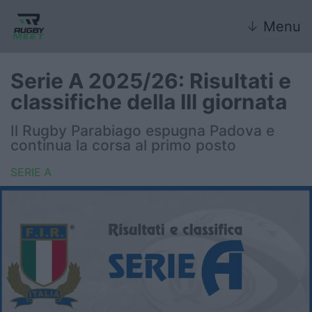
↓
Menu
Serie A 2025/26: Risultati e
classifiche della III giornata
Nazionale
Il Rugby Parabiago espugna Padova e
continua la corsa al primo posto
Nazionali giovanili
SERIE A
Rugby Sevens
FIR
Internazionale
6 Nazioni
United Rugby Championship