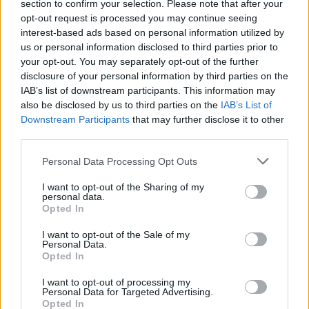
section to confirm your selection. Please note that after your
SGD Rugby Casale – 11
opt-out request is processed you may continue seeing
interest-based ads based on personal information utilized by
Romagna R.F.C. – 10
us or personal information disclosed to third parties prior to
Rugby Paese – 9
your opt-out. You may separately opt-out of the further
Villorba Rugby – 8
disclosure of your personal information by third parties on the
IAB’s list of downstream participants. This information may
Valpolicella Rugby 1974 – 6
also be disclosed by us to third parties on the
IAB’s List of
Rugby Badia 1981 – 5
Downstream Participants
that may further disclose it to other
Rugby Viadana 1970 – 3
third parties.
Rugby Feltre – 1
Personal Data Processing Opt Outs
I want to opt-out of the Sharing of my
personal data.
Opted In
I want to opt-out of the Sale of my
🏉
Girone 4
Personal Data.
Opted In
Rugby Roma Olimpic Club 1930 –
I want to opt-out of processing my
Fi.Fa.Security-U.R. San Benedetto
25-12
Personal Data for Targeted Advertising.
Opted In