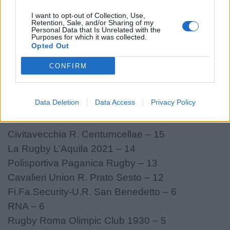
Civitavecchia R.Centumcellae – US Roma
Rugby R.L.
50-13
I want to opt-out of Collection, Use,
Retention, Sale, and/or Sharing of my
La Rugby L’Aquila 2021 – Pol. S.S. Lazio Rugby
Personal Data that Is Unrelated with the
Purposes for which it was collected.
1927
46-24
Opted Out
Unione Rugby Firenze – Polisportiva Paganica
CONFIRM
Rugby
29-36
RNA – Cavalieri Union R.Prato Sesto
20-54
Data Deletion
Data Access
Privacy Policy
Classifica
Civitavecchia R. Centumcellae – 15
La Rugby L’Aquila 2021 – 14
Polisportiva Paganica Rugby – 13
Cavalieri Union R. Prato Sesto – 12
Fi.Fa.Security-U.R. San Benedetto – 6
RNA – 6
Rugby Roma Olimpic Club 1930 – 5