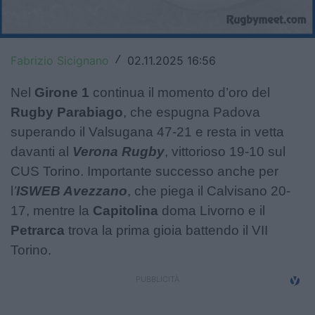
Top14
Premiership
Fabrizio Sicignano
02.11.2025 16:56
/
Champions Cup
Nel
Girone 1
continua il momento d’oro del
Challenge Cup
Rugby Parabiago
, che espugna Padova
superando il Valsugana 47-21 e resta in vetta
World Rugby
davanti al
Verona Rugby
, vittorioso 19-10 sul
CUS Torino. Importante successo anche per
Rugby World Cup
l
’
ISWEB Avezzano
, che piega il Calvisano 20-
Super Rugby
17, mentre la
Capitolina
doma Livorno e il
Petrarca
trova la prima gioia battendo il VII
Rugby in TV
Torino.
Mercato
Serie A Elite