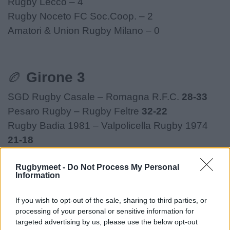
Rugby Lecco – 4
Rugby Noceto FC Soc.Coop. – 2
Amatori & Union Rugby Milano – 0
🏉
Girone 3
SGD Rugby Casale – Romagna R.F.C.
28-33
Pesaro Rugby – Rugby Feltre
32-22
Rugby Badia 1981 – Valpolicella Rugby 1974
21-18
Rugby Paese – Villorba Rugby
17-14
Rugbymeet -
Do Not Process My Personal
Ruggers Tarvisium – Rugby Viadana 1970
29-7
Information
Classifica
If you wish to opt-out of the sale, sharing to third parties, or
processing of your personal or sensitive information for
Pesaro Rugby – 14
targeted advertising by us, please use the below opt-out
Ruggers Tarvisium – 12