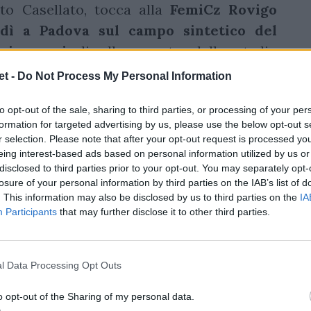
to Casellato, tocca alla
FemiCz Rovigo
edì a Padova sul campo sintetico del
dei campi
di allenamento dello stadio
 Davide Giazzon a rischiare di più, insieme
t -
Do Not Process My Personal Information
e fa visita al sempre difficile campo dei
to opt-out of the sale, sharing to third parties, or processing of your per
a agevoli per Viadana, Petrarca Padova e
formation for targeted advertising by us, please use the below opt-out s
r selection. Please note that after your opt-out request is processed y
eing interest-based ads based on personal information utilized by us or
 A Elite
disclosed to third parties prior to your opt-out. You may separately opt-
losure of your personal information by third parties on the IAB’s list of
. This information may also be disclosed by us to third parties on the
IA
Participants
that may further disclose it to other third parties.
l Data Processing Opt Outs
o opt-out of the Sharing of my personal data.