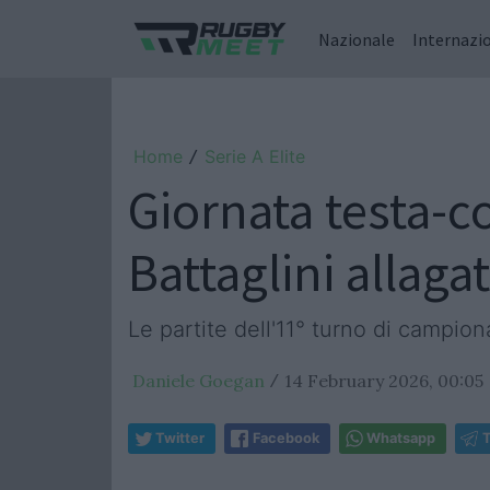
Nazionale
Internazi
Home
Serie A Elite
/
Giornata testa-co
Battaglini allaga
Le partite dell'11° turno di campiona
Daniele Goegan
14 February 2026, 00:05
/
Twitter
Facebook
Whatsapp