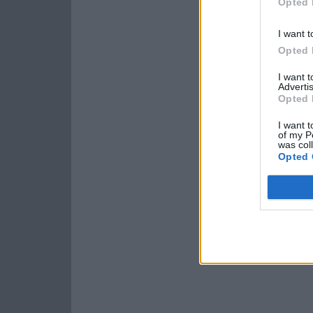
Opted 
I want t
Opted 
I want 
Advertis
Opted 
I want t
of my P
was col
Opted 