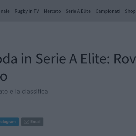
onale
Rugby in TV
Mercato
Serie A Elite
Campionati
Shop
da in Serie A Elite: Rov
to
to e la classifica
Telegram
Email