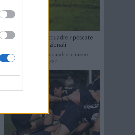
Rugby: Record di squadre ripescate
nei campionati nazionali
Si stimano oltre 20 squadre in meno
dalla stagione 2026/27