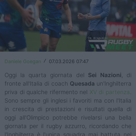
Top14
Premiership
Champions Cup
Challenge Cup
World Rugby
Daniele Goegan
07.03.2026 07:47
/
Rugby World Cup
Oggi la quarta giornata del
Sei
Nazioni
, di
fronte all'Italia di coach
Quesada
un'Inghilterra
Super Rugby
priva di qualche rifermento nel
XV di partenza
.
Sono sempre gli inglesi i favoriti ma con l'Italia
Rugby in TV
in crescita di prestazioni e risultati quella di
Mercato
oggi all'Olimpico potrebbe rivelarsi una bella
giornata per il rugby azzurro, ricordando che
Serie A Elite
l'Inghilterra è l'unica squadra mai battuta nel