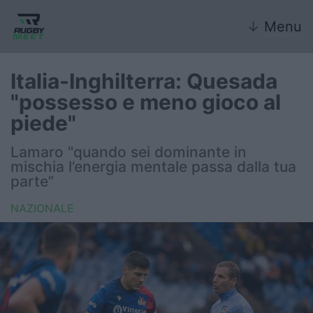
↓
Menu
Italia-Inghilterra: Quesada
"possesso e meno gioco al
Nazionale
piede"
Nazionali giovanili
Lamaro "quando sei dominante in
mischia l’energia mentale passa dalla tua
Rugby Sevens
parte”
NAZIONALE
FIR
Internazionale
6 Nazioni
United Rugby Championship