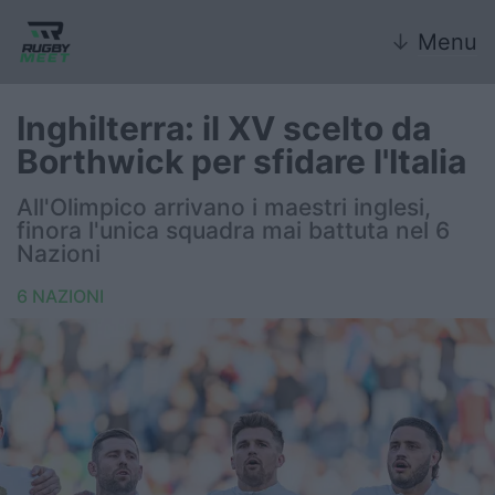
↓
Menu
Inghilterra: il XV scelto da
Borthwick per sfidare l'Italia
Nazionale
All'Olimpico arrivano i maestri inglesi,
finora l'unica squadra mai battuta nel 6
Nazionali giovanili
Nazioni
Rugby Sevens
6 NAZIONI
FIR
Internazionale
6 Nazioni
United Rugby Championship