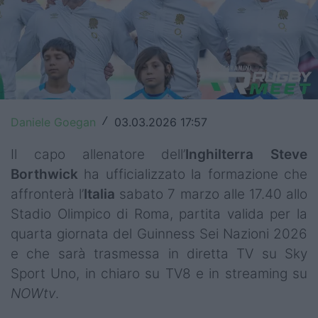
Top14
Premiership
Champions Cup
Challenge Cup
Daniele Goegan
03.03.2026 17:57
/
World Rugby
Il capo allenatore dell’
Inghilterra
Steve
Borthwick
ha ufficializzato la formazione che
Rugby World Cup
affronterà l’
Italia
sabato 7 marzo alle 17.40 allo
Super Rugby
Stadio Olimpico di Roma, partita valida per la
quarta giornata del Guinness Sei Nazioni 2026
Rugby in TV
e che sarà trasmessa in diretta TV su Sky
Mercato
Sport Uno, in chiaro su TV8 e in streaming su
NOWtv
.
Serie A Elite